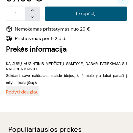
Į krepšelį
Nemokamas pristatymas nuo 29 €
Pristatymas per 1-2 d.d.
Prekės informacija
KĄ JŪSŲ AUGINTINIS MEDŽIOTŲ GAMTOJE, DABAR PATIEKIAMA SU
NATUREA MAISTU.
Sekdami savo natūralaus maisto idėjos, ši formulė yra labai panaši į
mitybą, kuria jūsų š...
Rodyti daugiau
Populiariausios prekės