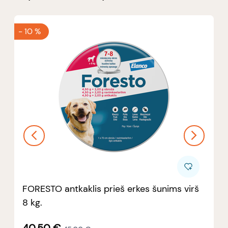
-
10 %
FORESTO antkaklis prieš erkes šunims virš
8 kg.