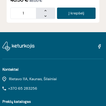
40.50
€
45.00
€
Į krepšelį
Kontaktai
Rietavo 11A, Kaunas, Šilainiai
+370 65 283256
Prekių katalogas