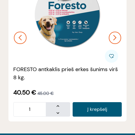
FORESTO antkaklis prieš erkes šunims virš
8 kg.
40.50
€
45.00
€
Į krepšelį