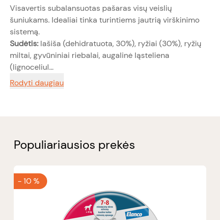
Visavertis subalansuotas pašaras visų veislių
šuniukams. Idealiai tinka turintiems jautrią virškinimo
sistemą.
Sudėtis:
lašiša (dehidratuota, 30%), ryžiai (30%), ryžių
miltai, gyvūniniai riebalai, augalinė ląsteliena
(lignoceliul...
Rodyti daugiau
Populiariausios prekės
-
10 %