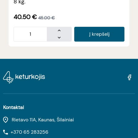
8 kg.
40.50
€
45.00
€
Į krepšelį
Kontaktai
Rietavo 11A, Kaunas, Šilainiai
+370 65 283256