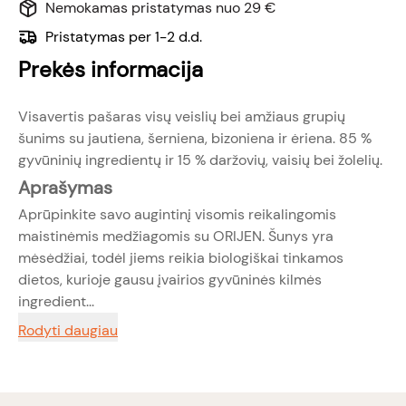
Nemokamas pristatymas nuo 29 €
Pristatymas per 1-2 d.d.
Prekės informacija
Visavertis pašaras visų veislių bei amžiaus grupių
šunims su jautiena, šerniena, bizoniena ir ėriena. 85 %
gyvūninių ingredientų ir 15 % daržovių, vaisių bei žolelių.
Aprašymas
Aprūpinkite savo augintinį visomis reikalingomis
maistinėmis medžiagomis su ORIJEN. Šunys yra
mėsėdžiai, todėl jiems reikia biologiškai tinkamos
dietos, kurioje gausu įvairios gyvūninės kilmės
ingredient...
Rodyti daugiau