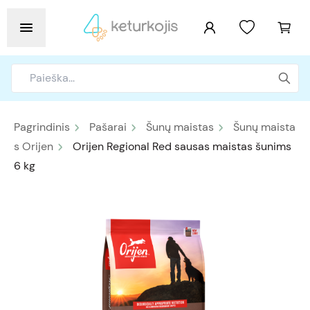
Pagrindinis
Pašarai
Šunų maistas
Šunų maista
s Orijen
Orijen Regional Red sausas maistas šunims
6 kg