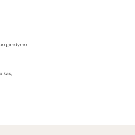
r po gimdymo
alkas,