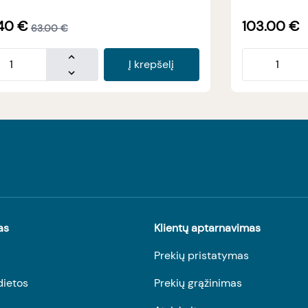
40
€
103.00
€
63.00
€
Į krepšelį
as
Klientų aptarnavimas
Prekių pristatymas
dietos
Prekių grąžinimas