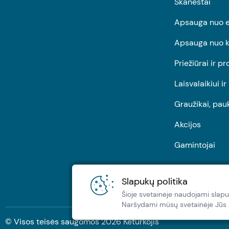
Skanėstai
Apsauga nuo e
Apsauga nuo k
Priežiūrai ir pr
Laisvalaikiui i
Graužikai, pau
Akcijos
Gamintojai
Slapukų politika
Šioje svetainėje naudojami slapu
Naršydami müsų svetainėje Jūs pa
© Visos teisės saugomos
2026
Keturkojis