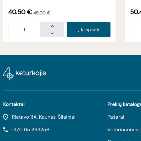
40.50
€
50.
45.00
€
Į krepšelį
Kontaktai
Prekių katalog
Rietavo 11A, Kaunas, Šilainiai
Pašarai
+370 65 283256
Veterinarinės 