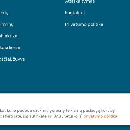
Atsiskaitymas
rkių
Kontaktai
irminų
Privatumo politika
ofilaktikai
r kasdienai
kščiai, žuvys
kai, kurie padeda užtikrinti geresnę teikiamų paslaugų kokybę.
tvirtinate, jog sutinkate su UAB „Keturkojis"
privatumo politika