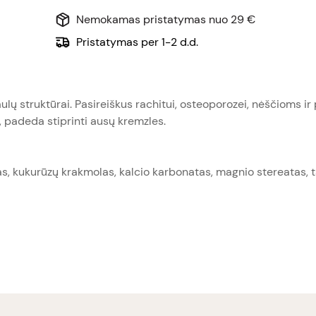
Nemokamas pristatymas nuo 29 €
Pristatymas per 1-2 d.d.
ų struktūrai. Pasireiškus rachitui, osteoporozei, nėščioms i
, padeda stiprinti ausų kremzles.
as, kukurūzų krakmolas, kalcio karbonatas, magnio stereatas, t