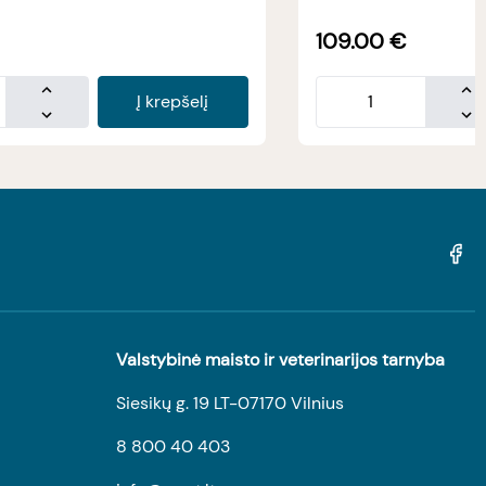
109.00
€
Į krepšelį
Valstybinė maisto ir veterinarijos tarnyba
Siesikų g. 19 LT-07170 Vilnius
8 800 40 403