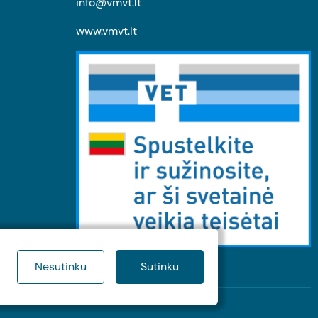
info@vmvt.lt
www.vmvt.lt
Nesutinku
Sutinku