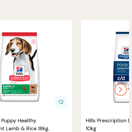
e Puppy Healthy
Hills Prescription D
t Lamb & Rice 18kg.
10kg