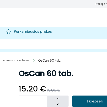
Prekių p
Perkamiausios prekės
nariams ir kaulams
OsCan 60 tab.
OsCan 60 tab.
15.20
€
19.00
€
Į krepšelį