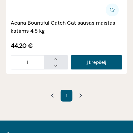
Acana Bountiful Catch Cat sausas maistas
katėms 4,5 kg
44.20
€
Į krepšelį
1