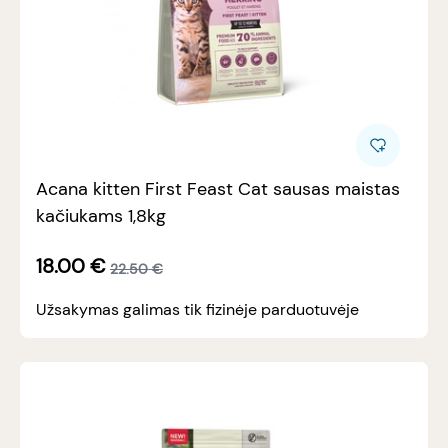
Acana kitten First Feast Cat sausas maistas
kačiukams 1,8kg
18.00
€
22.50
€
Užsakymas galimas tik fizinėje parduotuvėje