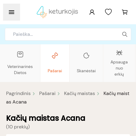
Apsauga
Veterinarinės
nuo
Pašarai
Skanėstai
Dietos
erkių
Pagrindinis
Pašarai
Kačių maistas
Kačių maist
as Acana
Kačių maistas Acana
(
10 prekių
)