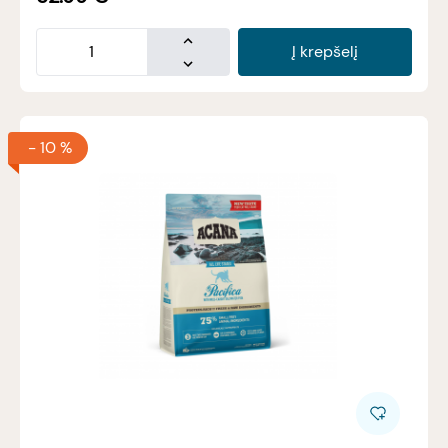
Į krepšelį
-
10 %