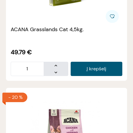
ACANA Grasslands Cat 4,5kg.
49.79
€
Į krepšelį
-
20 %