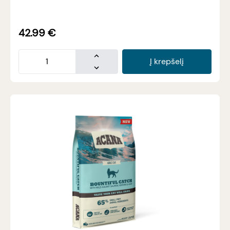
42.99
€
Į krepšelį