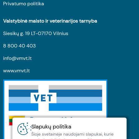
Privatumo politika
Valstybinė maisto ir veterinarijos tarnyba
Siesikų g. 19 LT-07170 Vilnius
8 800 40 403
info@vmvt.lt
www.vmvt.lt
Slapukų politika
Šioje svetainėje naudojami slapukai, kurie