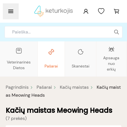
Apsauga
Veterinarinės
nuo
Pašarai
Skanėstai
Dietos
erkių
Pagrindinis
Pašarai
Kačių maistas
Kačių maist
as Meowing Heads
Kačių maistas Meowing Heads
(
7 prekės
)