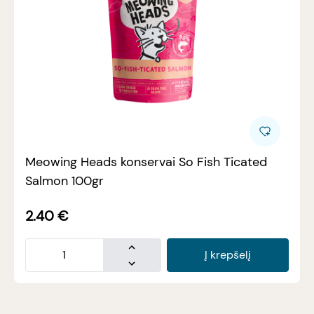
Meowing Heads konservai So Fish Ticated
Salmon 100gr
2.40
€
Į krepšelį