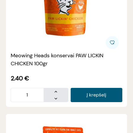
Meowing Heads konservai PAW LICKIN
CHICKEN 100gr
2.40
€
Į krepšelį