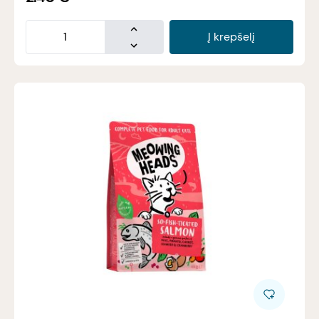
Į krepšelį