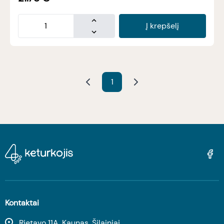
Į krepšelį
1
Kontaktai
Rietavo 11A, Kaunas, Šilainiai