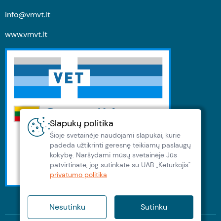
info@vmvt.lt
www.vmvt.lt
Slapukų politika
Šioje svetainėje naudojami slapukai, kurie
padeda užtikrinti geresnę teikiamų paslaugų
kokybę. Naršydami müsų svetainėje Jūs
patvirtinate, jog sutinkate su UAB „Keturkojis"
privatumo politika
Nesutinku
Sutinku