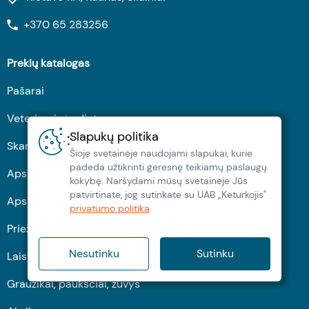
+370 65 283256
Prekių katalogas
Pašarai
Veterinarinės dietos
Slapukų politika
Skanėstai
Šioje svetainėje naudojami slapukai, kurie
padeda užtikrinti geresnę teikiamų paslaugų
Apsauga nuo erkių
kokybę. Naršydami müsų svetainėje Jūs
patvirtinate, jog sutinkate su UAB „Keturkojis"
Apsauga nuo kirminų
privatumo politika
Priežiūrai ir profilaktikai
Nesutinku
Sutinku
Laisvalaikiui ir kasdienai
Graužikai, paukščiai, žuvys