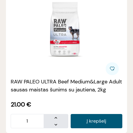
RAW PALEO ULTRA Beef Medium&Large Adult
sausas maistas šunims su jautiena, 2kg
21.00
€
Į krepšelį