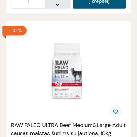
Į krepšelį
-
15 %
RAW PALEO ULTRA Beef Medium&Large Adult
sausas maistas šunims su jautiena, 10kg