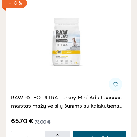
-
10 %
RAW PALEO ULTRA Turkey Mini Adult sausas
maistas mažų veislių šunims su kalakutiena
8kg
65.70
€
73.00
€