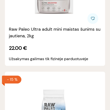
Raw Paleo Ultra adult mini maistas šunims su
jautiena, 2kg
22.00
€
Užsakymas galimas tik fizinėje parduotuvėje
-
15 %