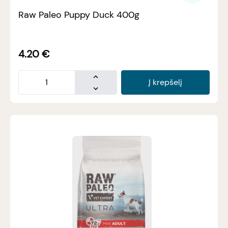
Raw Paleo Puppy Duck 400g
4.20
€
Į krepšelį