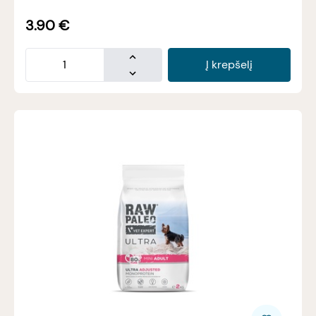
3.90
€
Į krepšelį