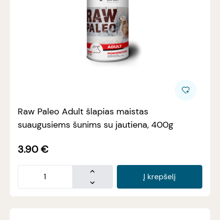
Raw Paleo Adult šlapias maistas
suaugusiems šunims su jautiena, 400g
3.90
€
Į krepšelį