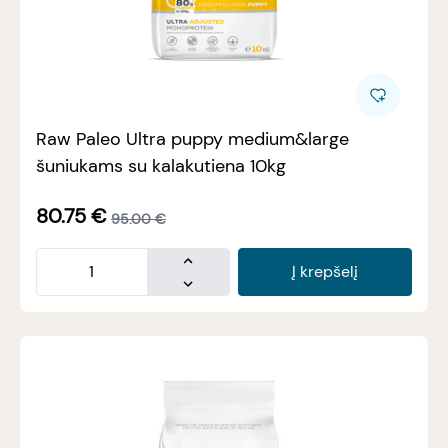
Raw Paleo Ultra puppy medium&large
šuniukams su kalakutiena 10kg
80.75
€
95.00
€
Į krepšelį