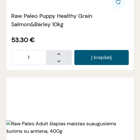
Raw Paleo Puppy Healthy Grain
Salmon&Barley 10kg
53.30
€
Į krepšelį