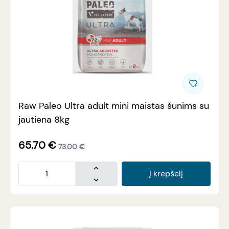
Raw Paleo Ultra adult mini maistas šunims su
jautiena 8kg
65.70
€
73.00
€
Į krepšelį