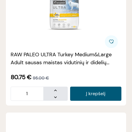
RAW PALEO ULTRA Turkey Medium&Large
Adult sausas maistas vidutinių ir didelių
veislių šunims su kalakutiena, 10kg
80.75
€
95.00
€
Į krepšelį