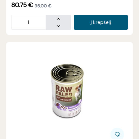
80.75
€
95.00
€
Į krepšelį