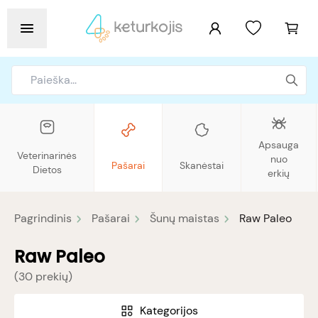
Apsauga
Veterinarinės
nuo
Pašarai
Skanėstai
Dietos
erkių
Pagrindinis
Pašarai
Šunų maistas
Raw Paleo
Raw Paleo
(
30 prekių
)
Kategorijos