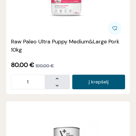
Raw Paleo Ultra Puppy Medium&Large Pork
10kg
80.00
€
100.00
€
Į krepšelį