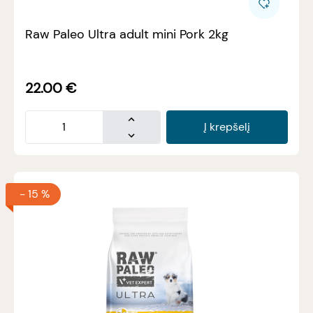
Raw Paleo Ultra adult mini Pork 2kg
22.00
€
Į krepšelį
-
15 %