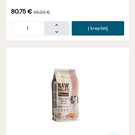
80.75
€
95.00
€
Į krepšelį