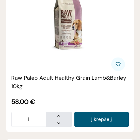
Raw Paleo Adult Healthy Grain Lamb&Barley
10kg
58.00
€
Į krepšelį