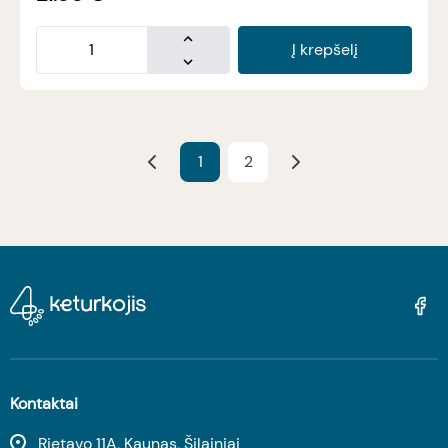
Į krepšelį
1
2
Kontaktai
Rietavo 11A, Kaunas, Šilainiai