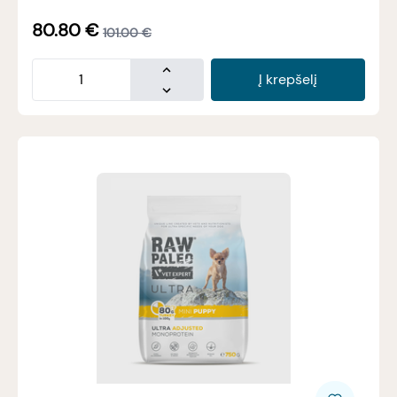
80.80
€
101.00
€
Į krepšelį