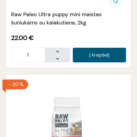
Raw Paleo Ultra puppy mini maistas
šuniukams su kalakutiena, 2kg
22.00
€
Į krepšelį
-
20 %