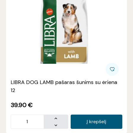
LIBRA DOG LAMB pašaras šunims su ėriena
12
39.90
€
Į krepšelį