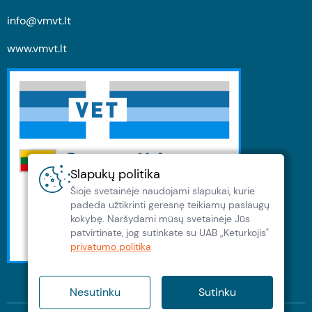
info@vmvt.lt
www.vmvt.lt
Slapukų politika
Šioje svetainėje naudojami slapukai, kurie
padeda užtikrinti geresnę teikiamų paslaugų
kokybę. Naršydami müsų svetainėje Jūs
patvirtinate, jog sutinkate su UAB „Keturkojis"
privatumo politika
Nesutinku
Sutinku