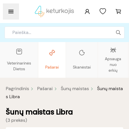
Apsauga
Veterinarinės
nuo
Pašarai
Skanėstai
Dietos
erkių
Pagrindinis
Pašarai
Šunų maistas
Šunų maista
s Libra
Šunų maistas Libra
(
3 prekės
)