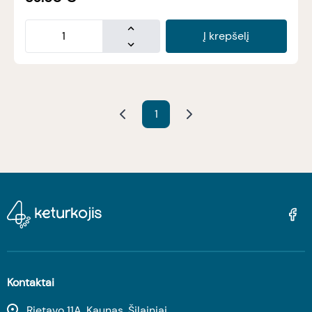
Į krepšelį
1
Kontaktai
Rietavo 11A, Kaunas, Šilainiai