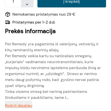
Į krepšelį
Nemokamas pristatymas nuo 29 €
Pristatymas per 1-2 d.d.
Prekės informacija
Pet Remedy yra pagaminta iš valerijonų, vetiverijų ir
kitų raminančių eterinių aliejų.
Pet Remedy veikia kartu su natūraliais smegenų
„kurjeriais“ vadinamais neurotransmiteriais, kurie
impulsų būdu nervinėms ląstelėms perduoda žinią ar
organizmui nurimti, ar „užsidegti“. Streso ar nerimo
metu daug požymių rodo, kad gyvūno nervai patiria
ypač stiprų dirginimą.
Tinka visiems stresą bei nerimą patiriantiems
žinduoliams ir paukščiams, tame t...
Rodyti daugiau