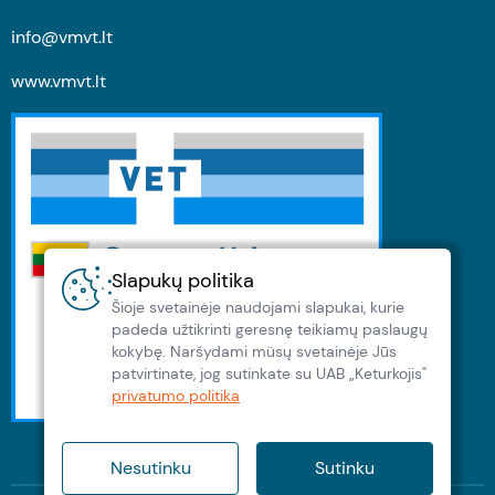
info@vmvt.lt
www.vmvt.lt
Slapukų politika
Šioje svetainėje naudojami slapukai, kurie
padeda užtikrinti geresnę teikiamų paslaugų
kokybę. Naršydami müsų svetainėje Jūs
patvirtinate, jog sutinkate su UAB „Keturkojis"
privatumo politika
Nesutinku
Sutinku