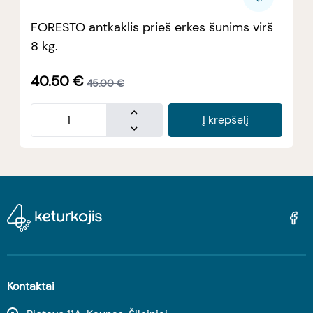
FORESTO antkaklis prieš erkes šunims virš
8 kg.
40.50
€
45.00
€
Į krepšelį
Kontaktai