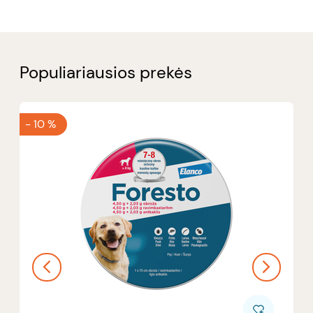
Populiariausios prekės
-
10 %