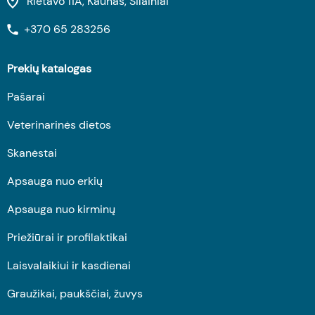
Rietavo 11A, Kaunas, Šilainiai
+370 65 283256
Prekių katalogas
Pašarai
Veterinarinės dietos
Skanėstai
Apsauga nuo erkių
Apsauga nuo kirminų
Priežiūrai ir profilaktikai
Laisvalaikiui ir kasdienai
Graužikai, paukščiai, žuvys