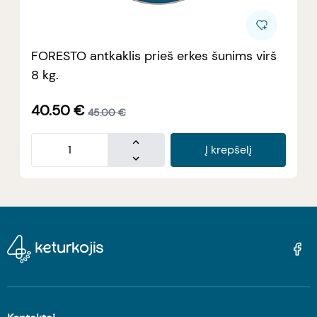
FORESTO antkaklis prieš erkes šunims virš
8 kg.
40.50
€
45.00
€
Į krepšelį