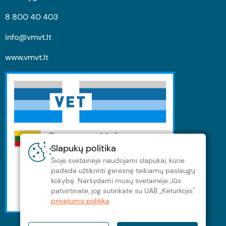
8 800 40 403
info@vmvt.lt
www.vmvt.lt
Slapukų politika
Šioje svetainėje naudojami slapukai, kurie
padeda užtikrinti geresnę teikiamų paslaugų
kokybę. Naršydami müsų svetainėje Jūs
patvirtinate, jog sutinkate su UAB „Keturkojis"
privatumo politika