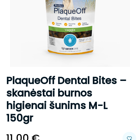
PlaqueOff Dental Bites –
skanėstai burnos
higienai šunims M-L
150gr
11.00
€