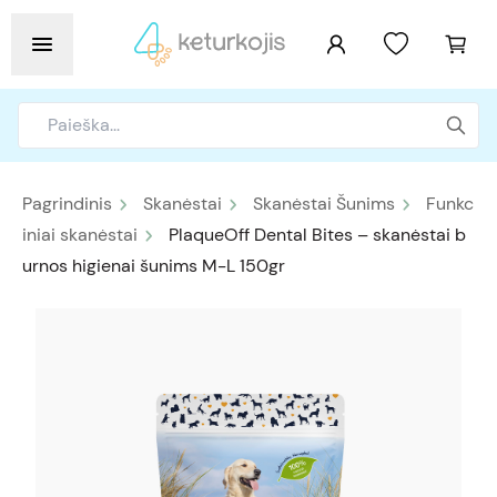
Pagrindinis
Skanėstai
Skanėstai Šunims
Funkc
iniai skanėstai
PlaqueOff Dental Bites – skanėstai b
urnos higienai šunims M-L 150gr