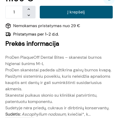
Į krepšelį
Nemokamas pristatymas nuo 29 €
Pristatymas per 1-2 d.d.
Prekės informacija
ProDen PlaqueOff Dental Bites – skanėstai burnos
higienai šunims M-L
ProDen skanėstai padeda užtikrina gaivų burnos kvapą.
Pasižymi sisteminiu poveikiu, kuris neleidžia apnašoms
kauptis ant dantų ir gali suminkštinti susidariusius
akmenis.
Skanėstai puikaus skonio su kliniškai patvirtintu,
patentuotu komponentu.
Sudėtyje nėra priedų, cukraus ir dirbtinių konservantų.
Sudėtis:
Ascophyllum nodosum
, kviečiai*, k...