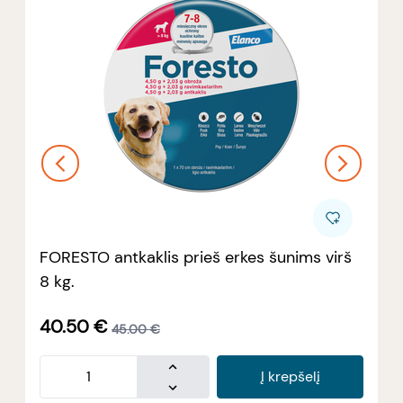
FORESTO antkaklis prieš erkes šunims virš
8 kg.
40.50
€
45.00
€
Į krepšelį