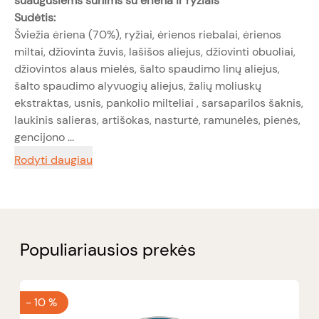
suaugusiems šunims su ėriena ir ryžiais
Sudėtis:
Šviežia ėriena (70%), ryžiai, ėrienos riebalai, ėrienos
miltai, džiovinta žuvis, lašišos aliejus, džiovinti obuoliai,
džiovintos alaus mielės, šalto spaudimo linų aliejus,
šalto spaudimo alyvuogių aliejus, žalių moliuskų
ekstraktas, usnis, pankolio milteliai , sarsaparilos šaknis,
laukinis salieras, artišokas, nasturtė, ramunėlės, pienės,
gencijono ...
Rodyti daugiau
Populiariausios prekės
-
10 %