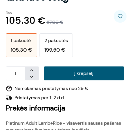
Nuo
105.30
€
117.00
€
1
pakuotė
2
pakuotės
105.30
€
199.50
€
Į krepšelį
Nemokamas pristatymas nuo 29 €
Pristatymas per 1-2 d.d.
Prekės informacija
Platinum Adult Lamb+Rice - visavertis sausas pašaras