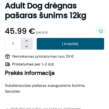
Adult Dog drėgnas
pašaras šunims 12kg
45.99
€
54.11
€
Į krepšelį
Nemokamas pristatymas nuo 29 €
Pristatymas per 1-2 d.d.
Prekės informacija
Subalansuotas pašaras suaugusiems šunims.
Savybės
Hidrolizuoti ryžiai yra lengvai virškinami.