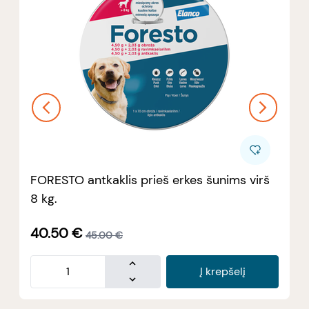
FORESTO antkaklis prieš erkes šunims virš
8 kg.
40.50
€
45.00
€
Į krepšelį