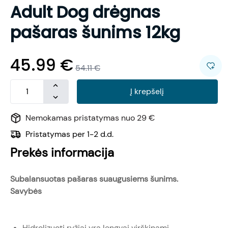
Adult Dog drėgnas
pašaras šunims 12kg
45.99
€
54.11
€
Į krepšelį
Nemokamas pristatymas nuo 29 €
Pristatymas per 1-2 d.d.
Prekės informacija
Subalansuotas pašaras suaugusiems šunims.
Savybės
Hidrolizuoti ryžiai yra lengvai virškinami.