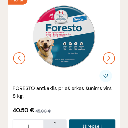
FORESTO antkaklis prieš erkes šunims virš
8 kg.
40.50
€
45.00
€
Į krepšelį