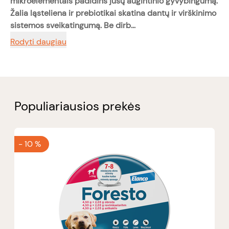
mikroelementais padidins jūsų augintinio gyvybingumą.
Žalia ląsteliena ir prebiotikai skatina dantų ir virškinimo
sistemos sveikatingumą. Be dirb...
Rodyti daugiau
Populiariausios prekės
-
10 %