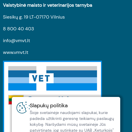
Valstybinė maisto ir veterinarijos tarnyba
Siesikų g. 19 LT-07170 Vilnius
8 800 40 403
info@vmvt.lt
www.vmvt.lt
Slapukų politika
Šioje svetainėje naudojami slapukai, kurie
padeda užtikrinti geresnę teikiamų paslaugų
kokybę. Naršydami müsų svetainėje Jūs
patvirtinate, jog sutinkate su UAB „Keturkojis"