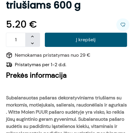
triušiams 600 g
5.20
€
Į krepšelį
Nemokamas pristatymas nuo 29 €
Pristatymas per 1-2 d.d.
Prekės informacija
Subalansuotas pašaras dekoratyviniams triušiams su
morkomis, motiejukais, salierais, raudonėliais ir agurkais
. Witte Molen PUUR pašaro sudėtyje yra visko, ko reikia
jūsų augintinio geram gyvenimui. Subalansuota pašaro
sudėtis su padidintu ląstelienos kiekiu, vitaminais ir