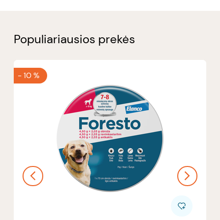
Populiariausios prekės
-
10 %