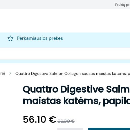
Prekių p
Perkamiausios prekės
rai
Quattro Digestive Salmon Collagen sausas maistas katėms, p
Quattro Digestive Sal
maistas katėms, papil
56.10
€
66.00
€