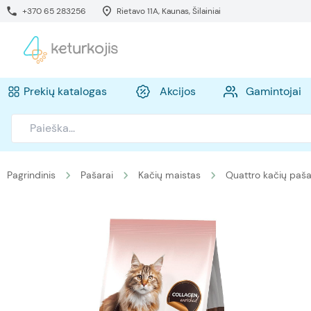
+370 65 283256
Rietavo 11A, Kaunas, Šilainiai
Prekių katalogas
Akcijos
Gamintojai
Pagrindinis
Pašarai
Kačių maistas
Quattro kačių paša