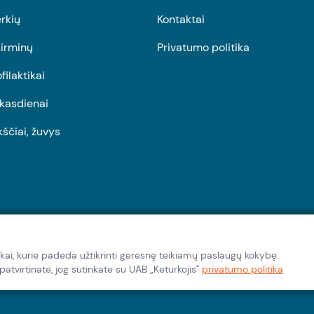
rkių
Kontaktai
irminų
Privatumo politika
ofilaktikai
r kasdienai
kščiai, žuvys
kai, kurie padeda užtikrinti geresnę teikiamų paslaugų kokybę.
tvirtinate, jog sutinkate su UAB „Keturkojis"
privatumo politika