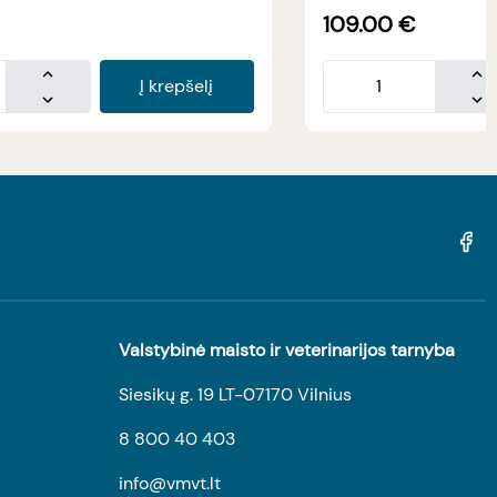
109.00
€
Į krepšelį
Valstybinė maisto ir veterinarijos tarnyba
Siesikų g. 19 LT-07170 Vilnius
8 800 40 403
info@vmvt.lt