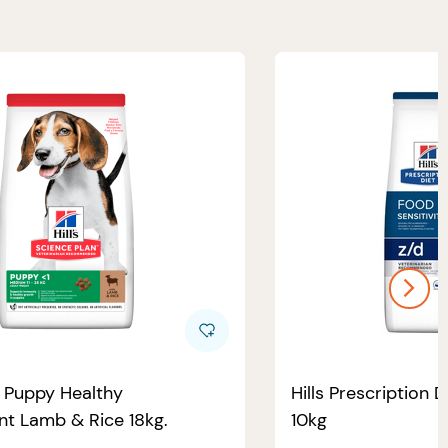
e Puppy Healthy
Hills Prescription D
t Lamb & Rice 18kg.
10kg