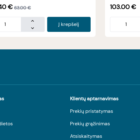
40
€
103.00
€
63.00
€
Į krepšelį
as
Klientų aptarnavimas
Prekių pristatymas
dietos
Prekių grąžinimas
Atsiskaitymas