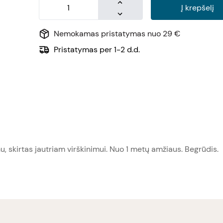
Į krepšelį
Nemokamas pristatymas nuo 29 €
Pristatymas per 1-2 d.d.
nu, skirtas jautriam virškinimui. Nuo 1 metų amžiaus. Begrūdis.