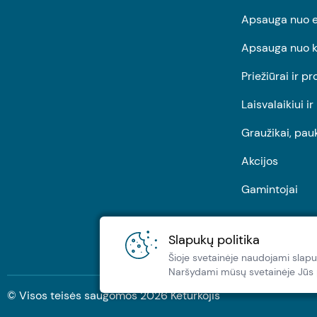
Apsauga nuo e
Apsauga nuo k
Priežiūrai ir pr
Laisvalaikiui i
Graužikai, pau
Akcijos
Gamintojai
Slapukų politika
Šioje svetainėje naudojami slapu
Naršydami müsų svetainėje Jūs pa
© Visos teisės saugomos
2026
Keturkojis