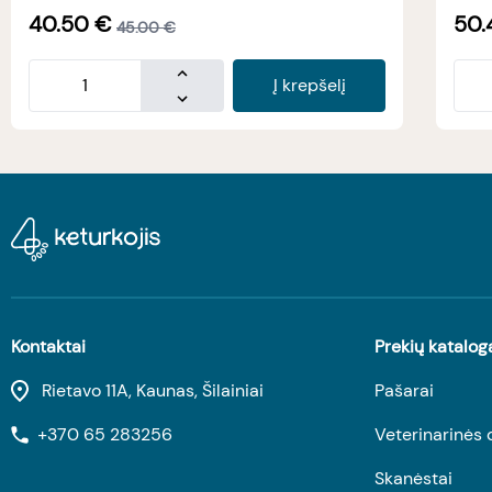
40.50
€
50.
45.00
€
Į krepšelį
Kontaktai
Prekių katalog
Rietavo 11A, Kaunas, Šilainiai
Pašarai
+370 65 283256
Veterinarinės 
Skanėstai