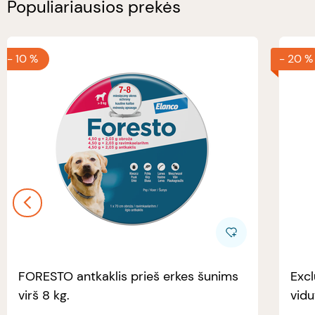
Populiariausios prekės
-
10 %
-
20 %
FORESTO antkaklis prieš erkes šunims
Excl
virš 8 kg.
vidu