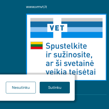
www.vmvt.lt
Nesutinku
Sutinku