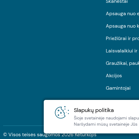
Skanėstai
Apsauga nuo e
Apsauga nuo k
Priežiūrai ir pr
Laisvalaikiui i
Graužikai, pau
Akcijos
Gamintojai
Slapukų politika
Šioje svetainėje naudojami slapu
Naršydami müsų svetainėje Jūs pa
© Visos teisės saugomos
2026
Keturkojis