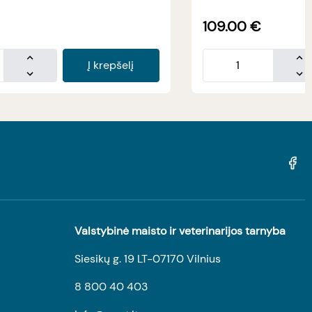
109.00
€
Į krepšelį
Valstybinė maisto ir veterinarijos tarnyba
Siesikų g. 19 LT-07170 Vilnius
8 800 40 403