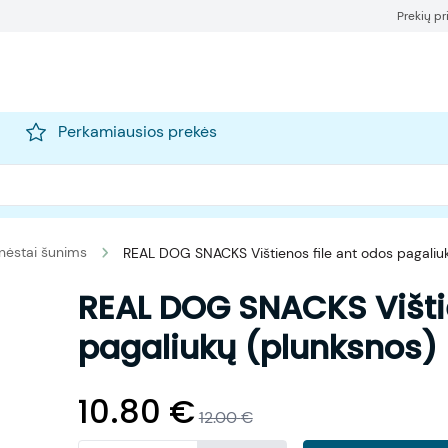
Prekių p
Perkamiausios prekės
nėstai šunims
REAL DOG SNACKS Vištienos file ant odos pagaliu
REAL DOG SNACKS Vištie
pagaliukų (plunksnos)
10.80
€
12.00
€