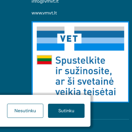
info@vmvt.lt
www.vmvt.lt
Nesutinku
Sutinku