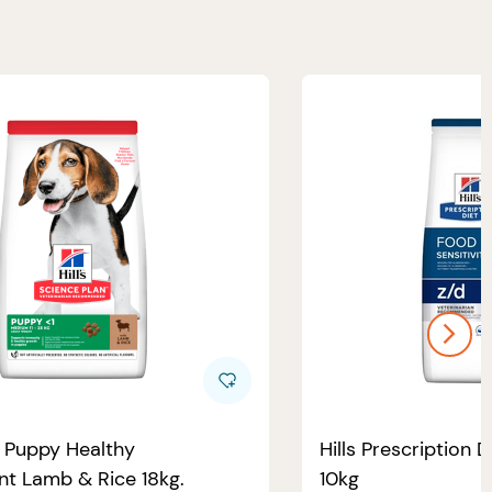
e Puppy Healthy
Hills Prescription D
t Lamb & Rice 18kg.
10kg