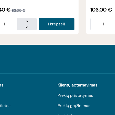
40
€
103.00
€
63.00
€
Į krepšelį
as
Klientų aptarnavimas
Prekių pristatymas
dietos
Prekių grąžinimas