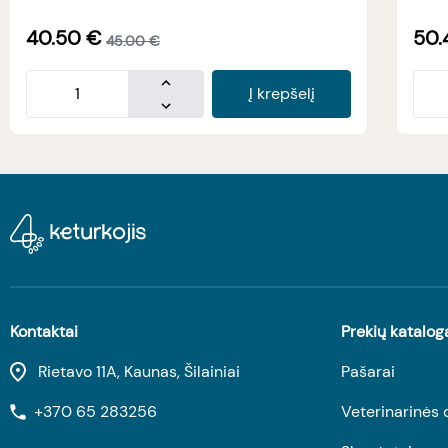
40.50
€
50.
45.00
€
Į krepšelį
Kontaktai
Prekių katalog
Rietavo 11A, Kaunas, Šilainiai
Pašarai
+370 65 283256
Veterinarinės 