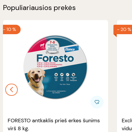
Populiariausios prekės
-
10 %
-
20 %
FORESTO antkaklis prieš erkes šunims
Excl
virš 8 kg.
vidu