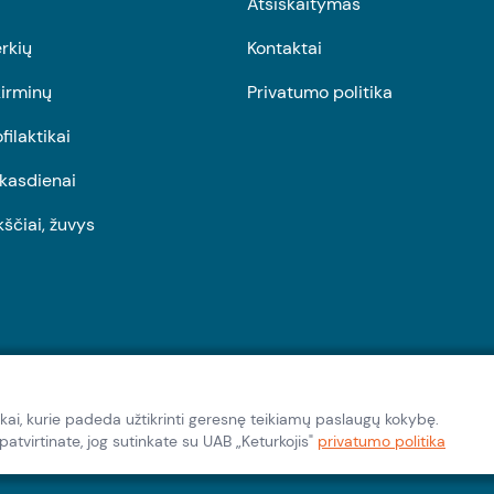
Atsiskaitymas
rkių
Kontaktai
irminų
Privatumo politika
ofilaktikai
r kasdienai
kščiai, žuvys
kai, kurie padeda užtikrinti geresnę teikiamų paslaugų kokybę.
tvirtinate, jog sutinkate su UAB „Keturkojis"
privatumo politika