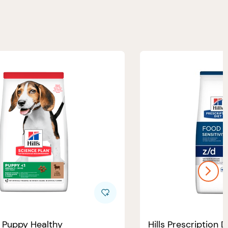
e Puppy Healthy
Hills Prescription D