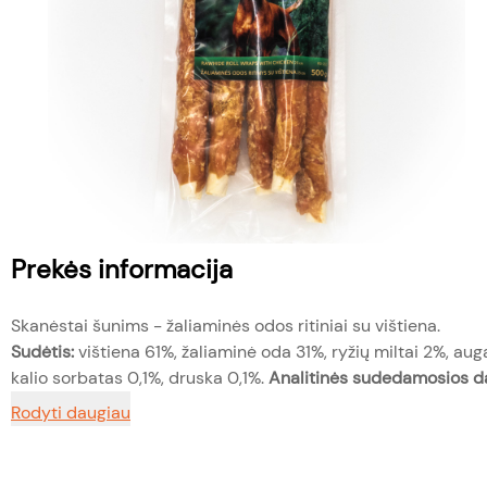
Prekės informacija
Skanėstai šunims - žaliaminės odos ritiniai su vištiena.
Sudėtis:
vištiena 61%, žaliaminė oda 31%, ryžių miltai 2%, auga
kalio sorbatas 0,1%, druska 0,1%.
Analitinės sudedamosios da
Rodyti daugiau