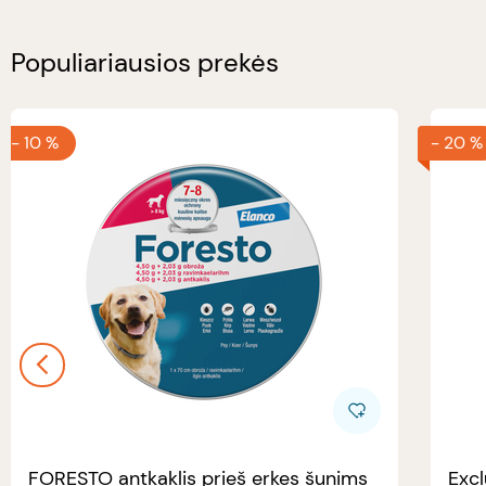
Populiariausios prekės
-
10 %
-
20 %
FORESTO antkaklis prieš erkes šunims
Excl