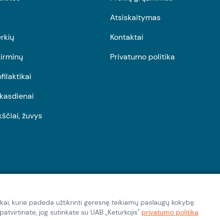
Atsiskaitymas
rkių
Kontaktai
irminų
Privatumo politika
ofilaktikai
r kasdienai
kščiai, žuvys
kai, kurie padeda užtikrinti geresnę teikiamų paslaugų kokybę.
tvirtinate, jog sutinkate su UAB „Keturkojis"
privatumo politika