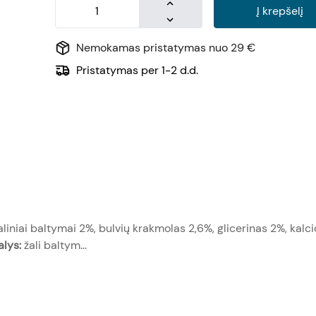
Į krepšelį
Nemokamas pristatymas nuo 29 €
Pristatymas per 1-2 d.d.
liniai baltymai 2%, bulvių krakmolas 2,6%, glicerinas 2%, kalci
lys:
žali baltym...