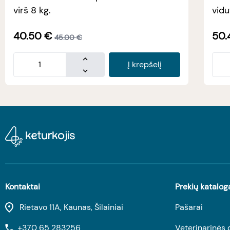
virš 8 kg.
vidu
40.50
€
50.
45.00
€
Į krepšelį
Kontaktai
Prekių katalog
Rietavo 11A, Kaunas, Šilainiai
Pašarai
+370 65 283256
Veterinarinės 