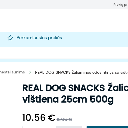
Prekių p
Perkamiausios prekės
nėstai šunims
REAL DOG SNACKS Žaliaminės odos ritinys su viš
REAL DOG SNACKS Žalia
vištiena 25cm 500g
10.56
€
12.00
€