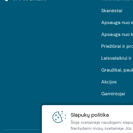
Skanėstai
Apsauga nuo e
Apsauga nuo k
Priežiūrai ir pr
Laisvalaikiui i
Graužikai, pau
Akcijos
Gamintojai
Slapukų politika
Šioje svetainėje naudojami slapu
Naršydami müsų svetainėje Jūs pa