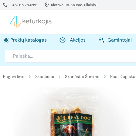
+370 65 283256
Rietavo 11A, Kaunas, Šilainiai
Prekių katalogas
Akcijos
Gamintojai
Pagrindinis
Skanėstai
Skanėstai Šunims
Real Dog ska