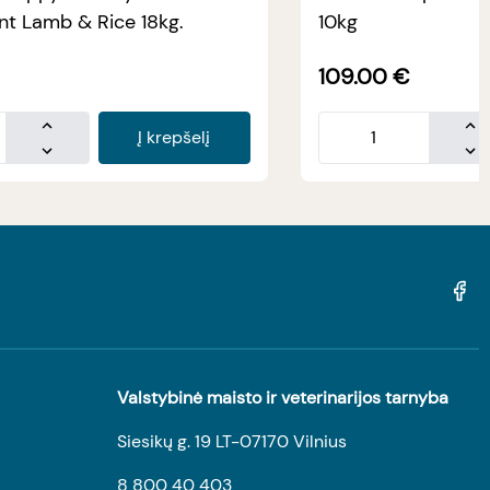
t Lamb & Rice 18kg.
10kg
109.00
€
Į krepšelį
Valstybinė maisto ir veterinarijos tarnyba
Siesikų g. 19 LT-07170 Vilnius
8 800 40 403