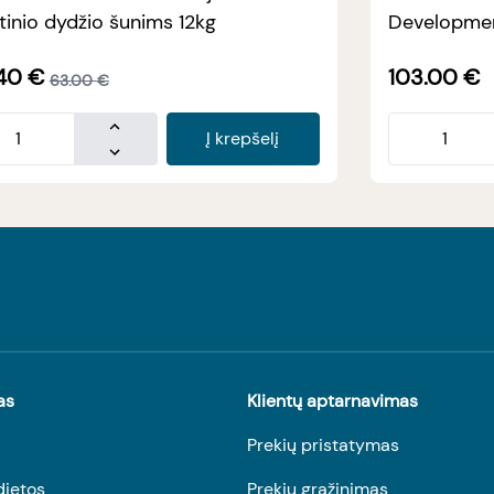
tinio dydžio šunims 12kg
Developmen
40
€
103.00
€
63.00
€
Į krepšelį
as
Klientų aptarnavimas
Prekių pristatymas
dietos
Prekių grąžinimas