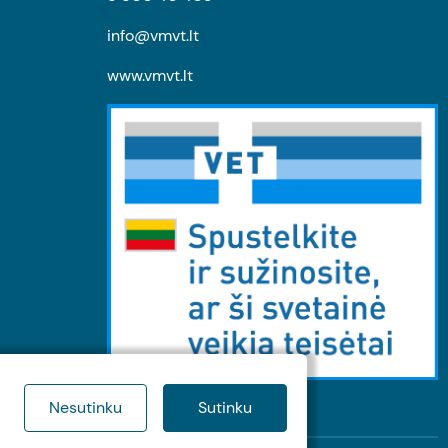
info@vmvt.lt
www.vmvt.lt
Nesutinku
Sutinku