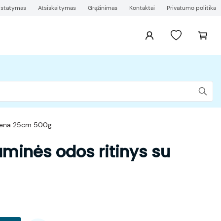
ristatymas
Atsiskaitymas
Grąžinimas
Kontaktai
Privatumo politika
tiena 25cm 500g
minės odos ritinys su