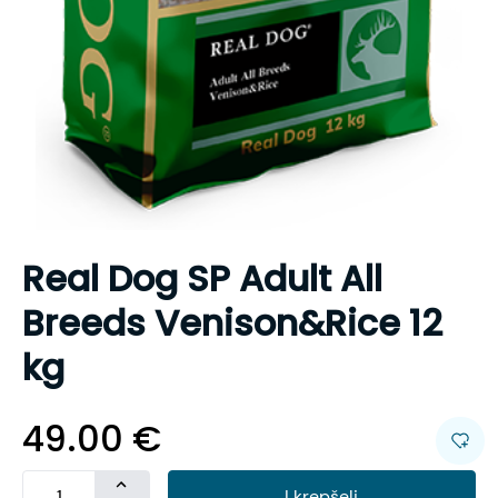
Real Dog SP Adult All
Breeds Venison&Rice 12
kg
49.00
€
Į krepšelį