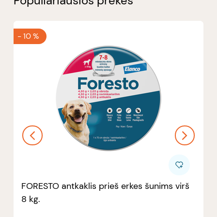
Populiariausios prekės
-
10 %
FORESTO antkaklis prieš erkes šunims virš
8 kg.