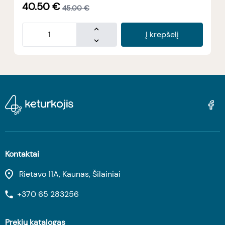
40.50
€
45.00
€
Į krepšelį
Kontaktai
Rietavo 11A, Kaunas, Šilainiai
+370 65 283256
Prekių katalogas