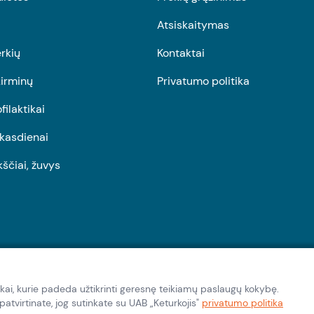
Atsiskaitymas
rkių
Kontaktai
irminų
Privatumo politika
ofilaktikai
r kasdienai
kščiai, žuvys
kai, kurie padeda užtikrinti geresnę teikiamų paslaugų kokybę.
tvirtinate, jog sutinkate su UAB „Keturkojis"
privatumo politika