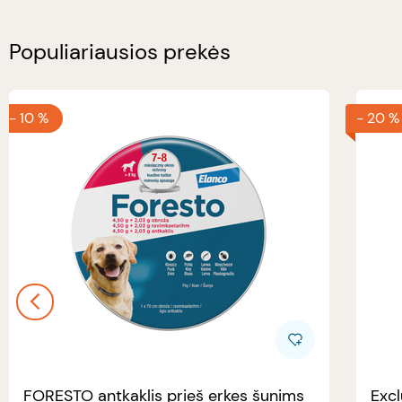
Populiariausios prekės
-
10 %
-
20 %
FORESTO antkaklis prieš erkes šunims
Excl