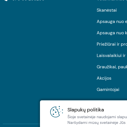
Skanėstai
Apsauga nuo e
Apsauga nuo k
Priežiūrai ir pr
Laisvalaikiui i
Graužikai, pau
Akcijos
Gamintojai
Slapukų politika
Šioje svetainėje naudojami slapu
Naršydami müsų svetainėje Jūs pa