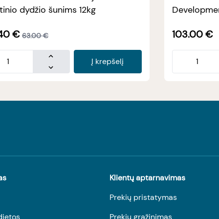
tinio dydžio šunims 12kg
Developmen
40
€
103.00
€
63.00
€
Į krepšelį
as
Klientų aptarnavimas
Prekių pristatymas
dietos
Prekių grąžinimas