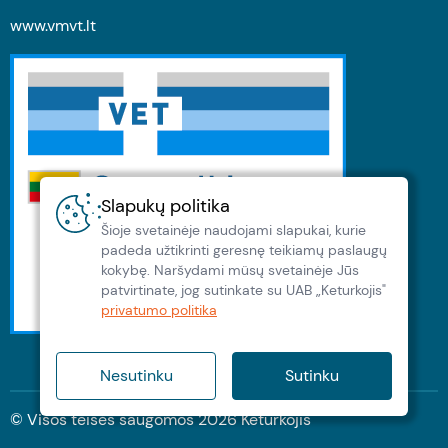
www.vmvt.lt
Slapukų politika
Šioje svetainėje naudojami slapukai, kurie
padeda užtikrinti geresnę teikiamų paslaugų
kokybę. Naršydami müsų svetainėje Jūs
patvirtinate, jog sutinkate su UAB „Keturkojis"
privatumo politika
Nesutinku
Sutinku
© Visos teisės saugomos
2026
Keturkojis