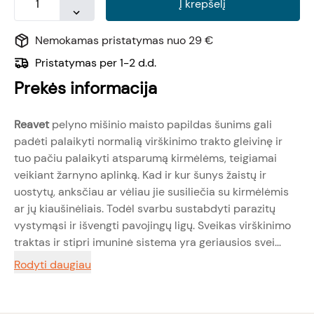
Į krepšelį
Nemokamas pristatymas nuo 29 €
Pristatymas per 1-2 d.d.
Prekės informacija
Reavet
pelyno mišinio maisto papildas šunims gali
padėti palaikyti normalią virškinimo trakto gleivinę ir
tuo pačiu palaikyti atsparumą kirmėlėms, teigiamai
veikiant žarnyno aplinką. Kad ir kur šunys žaistų ir
uostytų, anksčiau ar vėliau jie susiliečia su kirmėlėmis
ar jų kiaušinėliais. Todėl svarbu sustabdyti parazitų
vystymąsi ir išvengti pavojingų ligų. Sveikas virškinimo
traktas ir stipri imuninė sistema yra geriausios svei...
Rodyti daugiau