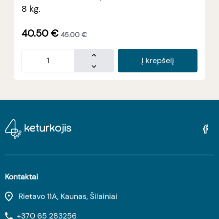
8 kg.
40.50
€
45.00
€
Į krepšelį
Kontaktai
Rietavo 11A, Kaunas, Šilainiai
+370 65 283256