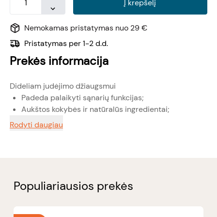
Į krepšelį
Nemokamas pristatymas nuo 29 €
Pristatymas per 1-2 d.d.
Prekės informacija
Dideliam judėjimo džiaugsmui
Padeda palaikyti sąnarių funkcijas;
Aukštos kokybės ir natūralūs ingredientai;
Rodyti daugiau
Populiariausios prekės