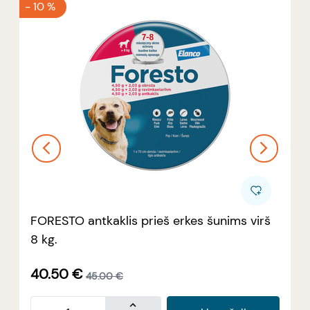
-
10 %
FORESTO antkaklis prieš erkes šunims virš
8 kg.
40.50
€
45.00
€