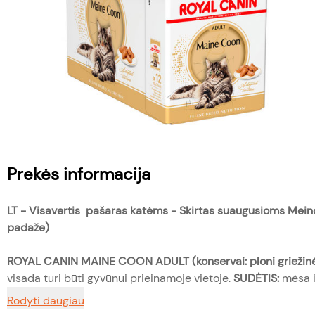
Prekės informacija
LT -
Visavertis pašaras katėms - Skirtas suaugusioms Meino
padaže)
ROYAL CANIN MAINE COON ADULT (konservai: ploni grieži
visada turi būti gyvūnui prieinamoje vietoje.
SUDĖTIS:
mėsa ir
Rodyti daugiau