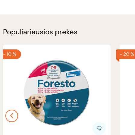
Populiariausios prekės
-
10 %
-
20 %