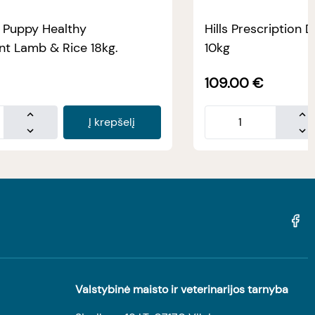
e Puppy Healthy
Hills Prescription D
t Lamb & Rice 18kg.
10kg
109.00
€
Į krepšelį
Valstybinė maisto ir veterinarijos tarnyba