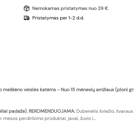
Nemokamas pristatymas nuo 29 €
Pristatymas per 1-2 d.d.
 meškėno veislės katėms - Nuo 15 mėnesių amžiaus (ploni gri
nėliai padaže). REKOMENDUOJAMA:
Dubenėlis šviežio, švarau
 mėsos perdirbimo produktai, javai, žuvis i...