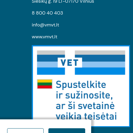
Siesikų g. 19 LT-07170 Vilnius
8 800 40 403
info@vmvt.lt
www.vmvt.lt