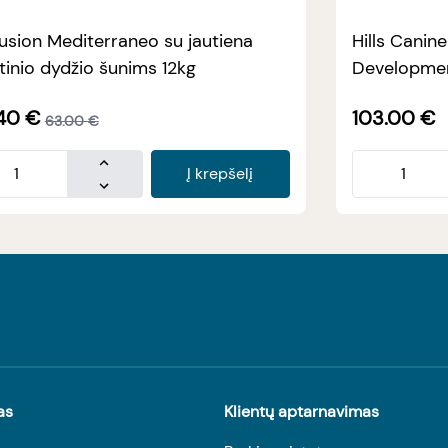
usion Mediterraneo su jautiena
Hills Canin
tinio dydžio šunims 12kg
Developmen
40
€
103.00
€
63.00
€
Į krepšelį
as
Klientų aptarnavimas