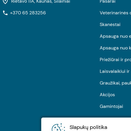
Rietavo 11A, Kaunas, Šilainiai
Pašarai
+370 65 283256
Veterinarinės 
Skanėstai
Apsauga nuo e
Apsauga nuo k
Priežiūrai ir pr
Laisvalaikiui i
Graužikai, pau
Akcijos
Gamintojai
Slapukų politika