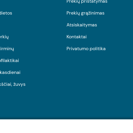
Prekių pristatymas
dietos
Prekių grąžinimas
Atsiskaitymas
rkių
Kontaktai
irminų
Privatumo politika
ofilaktikai
r kasdienai
kščiai, žuvys