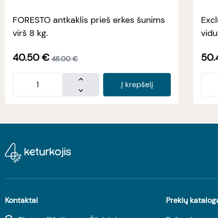
FORESTO antkaklis prieš erkes šunims
Excl
virš 8 kg.
vidu
40.50
€
50.
45.00
€
Į krepšelį
Kontaktai
Prekių katalog