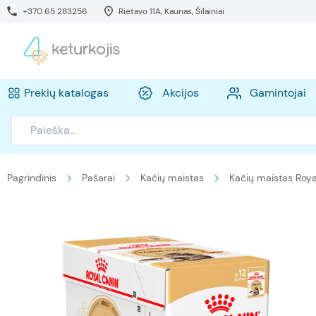
+370 65 283256
Rietavo 11A, Kaunas, Šilainiai
Prekių katalogas
Akcijos
Gamintojai
Pagrindinis
Pašarai
Kačių maistas
Kačių maistas Roya