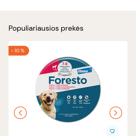
Populiariausios prekės
-
10 %