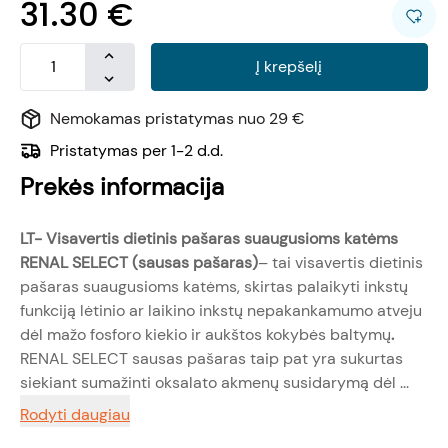
31.30
€
Į krepšelį
Nemokamas pristatymas nuo 29 €
Pristatymas per 1-2 d.d.
Prekės informacija
LT- Visavertis dietinis pašaras
suaugusioms katėms
RENAL SELECT
(sausas pašaras)
– tai visavertis dietinis
pašaras suaugusioms katėms, skirtas palaikyti inkstų
funkciją lėtinio ar laikino inkstų nepakankamumo atveju
dėl mažo fosforo kiekio ir aukštos kokybės baltymų
.
RENAL SELECT sausas pašaras taip pat yra sukurtas
siekiant sumažinti oksalato akmenų susidarymą dėl ...
Rodyti daugiau