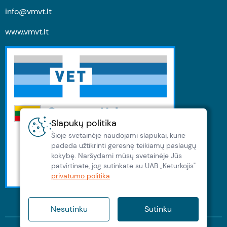
info@vmvt.lt
www.vmvt.lt
Slapukų politika
Šioje svetainėje naudojami slapukai, kurie
padeda užtikrinti geresnę teikiamų paslaugų
kokybę. Naršydami müsų svetainėje Jūs
patvirtinate, jog sutinkate su UAB „Keturkojis"
privatumo politika
Nesutinku
Sutinku