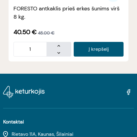
FORESTO antkaklis prieš erkes šunims virš
8 kg.
40.50
€
45.00
€
Į krepšelį
Kontaktai
Rietavo 11A, Kaunas, Šilainiai