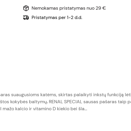
Nemokamas pristatymas nuo 29 €
Pristatymas per 1-2 d.d.
ašaras suaugusioms katėms, skirtas palaikyti inkstų funkciją lėti
kštos kokybės baltymų
.
RENAL SPECIAL sausas pašaras taip p
ažo kalcio ir vitamino D kiekio bei šla...