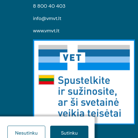
8 800 40 403
info@vmvt.lt
www.vmvt.lt
Nesutinku
Sutinku