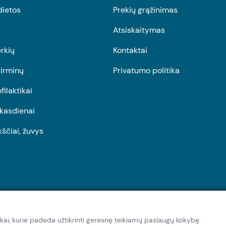
dietos
Prekių grąžinimas
Atsiskaitymas
rkių
Kontaktai
irminų
Privatumo politika
ofilaktikai
r kasdienai
kščiai, žuvys
kai, kurie padeda užtikrinti geresnę teikiamų paslaugų kokybę.