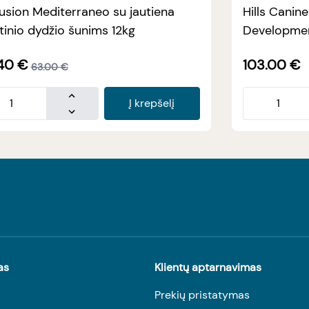
usion Mediterraneo su jautiena
Hills Canin
tinio dydžio šunims 12kg
Developmen
40
€
103.00
€
63.00
€
Į krepšelį
as
Klientų aptarnavimas
Prekių pristatymas