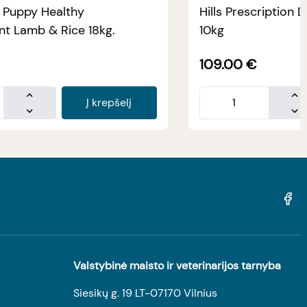
e Puppy Healthy
Hills Prescription D
t Lamb & Rice 18kg.
10kg
109.00
€
Į krepšelį
Valstybinė maisto ir veterinarijos tarnyba
Siesikų g. 19 LT-07170 Vilnius