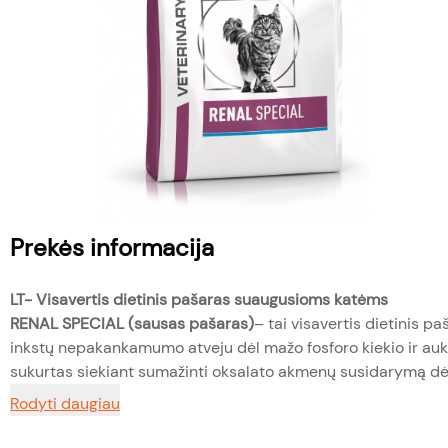
Prekės informacija
LT- Visavertis dietinis pašaras
suaugusioms katėms
RENAL SPECIAL
(sausas pašaras)
– tai visavertis dietinis p
inkstų nepakankamumo atveju dėl mažo fosforo kiekio ir au
sukurtas siekiant sumažinti oksalato akmenų susidarymą dėl m
Rodyti daugiau