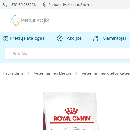
+370 65 283256
Rietavo 11A, Kaunas, Šilainiai
Prekių katalogas
Akcijos
Gamintojai
Pagrindinis
Veterinarinės Dietos
Veterinarinės dietos katė