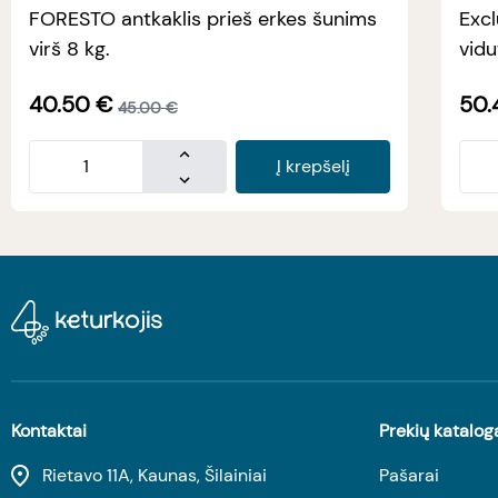
FORESTO antkaklis prieš erkes šunims
Excl
virš 8 kg.
vidu
40.50
€
50.
45.00
€
Į krepšelį
Kontaktai
Prekių katalog
Rietavo 11A, Kaunas, Šilainiai
Pašarai