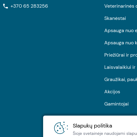
+370 65 283256
Veterinarinės 
Skanėstai
Apsauga nuo e
Apsauga nuo k
Priežiūrai ir pr
Laisvalaikiui i
Graužikai, pau
Akcijos
Gamintojai
Slapukų politika
Šioje svetainėje naudojami slapu