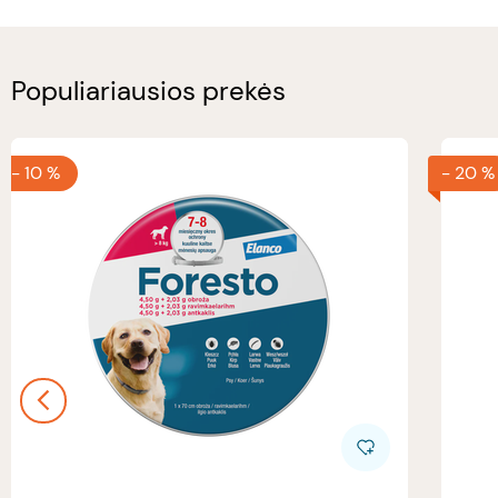
Populiariausios prekės
-
10 %
-
20 %