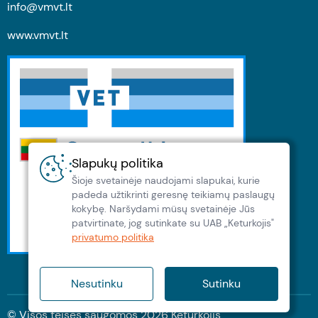
info@vmvt.lt
www.vmvt.lt
Slapukų politika
Šioje svetainėje naudojami slapukai, kurie
padeda užtikrinti geresnę teikiamų paslaugų
kokybę. Naršydami müsų svetainėje Jūs
patvirtinate, jog sutinkate su UAB „Keturkojis"
privatumo politika
Nesutinku
Sutinku
© Visos teisės saugomos
2026
Keturkojis