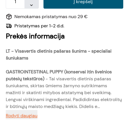
Į krepšelį
Nemokamas pristatymas nuo 29 €
Pristatymas per 1-2 d.d.
Prekės informacija
LT -
Visavertis dietinis pašaras šunims - specialiai
šuniukams
GASTROINTESTINAL PUPPY
(konservai itin švelnios
putėsių tekstūros)
- Tai visavertis dietinis pašaras
šuniukams, skirtas ūmiems žarnyno sutrikimams
mažinti ir skatinti mitybos atstatymą bei sveikimą.
Lengvai virškinami ingredientai. Padididintas elektrolitų
ir būtinųjų maisto medžiagų kiekis. Didelis e...
Rodyti daugiau