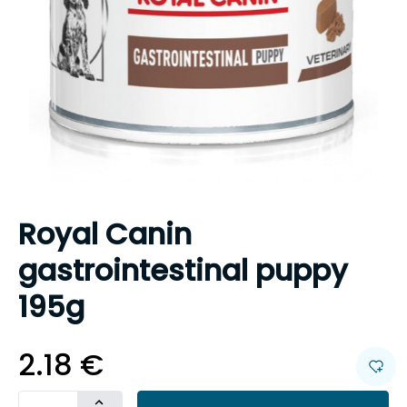
Royal Canin
gastrointestinal puppy
195g
2.18
€