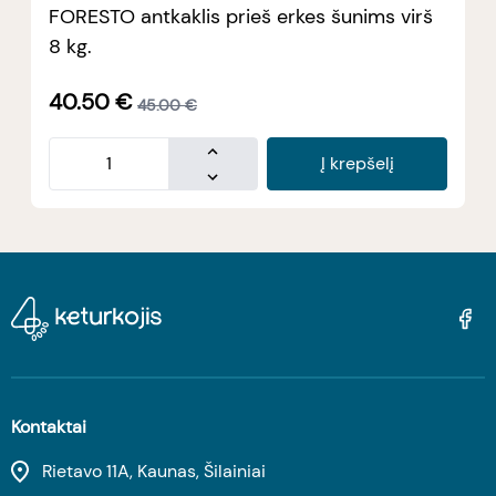
FORESTO antkaklis prieš erkes šunims virš
8 kg.
40.50
€
45.00
€
Į krepšelį
Kontaktai
Rietavo 11A, Kaunas, Šilainiai