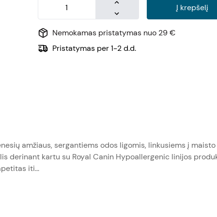
Į krepšelį
Nemokamas pristatymas nuo 29 €
Pristatymas per 1-2 d.d.
ėnesių amžiaus, sergantiems odos ligomis, linkusiems į maisto 
is derinant kartu su Royal Canin Hypoallergenic linijos produ
etitas iti...