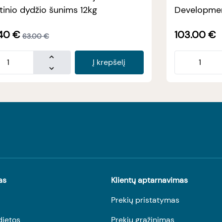
tinio dydžio šunims 12kg
Developmen
40
€
103.00
€
63.00
€
Į krepšelį
as
Klientų aptarnavimas
Prekių pristatymas
dietos
Prekių grąžinimas