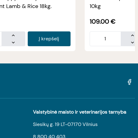
t Lamb & Rice 18kg.
10kg
109.00
€
Į krepšelį
Valstybinė maisto ir veterinarijos tarnyba
Siesikų g. 19 LT-07170 Vilnius
8 800 40 403