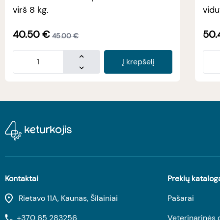
virš 8 kg.
vidu
40.50
€
50.
45.00
€
Į krepšelį
Kontaktai
Prekių katalog
Rietavo 11A, Kaunas, Šilainiai
Pašarai
+370 65 283256
Veterinarinės 