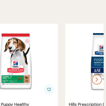
e Puppy Healthy
Hills Prescription D