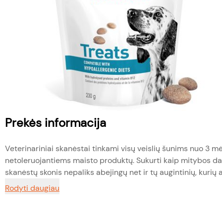
Prekės informacija
Veterinariniai skanėstai tinkami visų veislių šunims nuo 3 m
netoleruojantiems maisto produktų. Sukurti kaip mitybos dal
skanėstų skonis nepaliks abejingų net ir tų augintinių, kurių ap
Rodyti daugiau