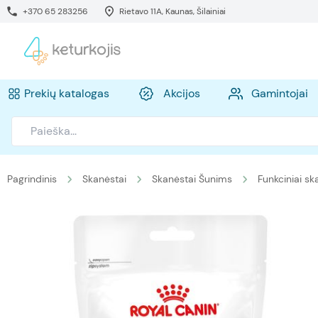
+370 65 283256
Rietavo 11A, Kaunas, Šilainiai
Prekių katalogas
Akcijos
Gamintojai
Pagrindinis
Skanėstai
Skanėstai Šunims
Funkciniai sk