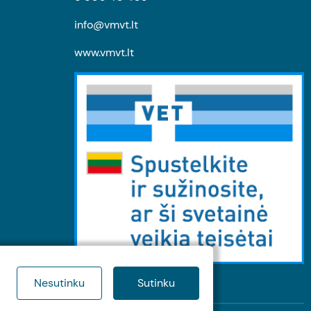
info@vmvt.lt
www.vmvt.lt
Nesutinku
Sutinku