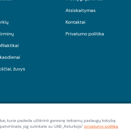
Atsiskaitymas
rkių
Kontaktai
irminų
Privatumo politika
ofilaktikai
r kasdienai
kščiai, žuvys
kai, kurie padeda užtikrinti geresnę teikiamų paslaugų kokybę.
tvirtinate, jog sutinkate su UAB „Keturkojis"
privatumo politika