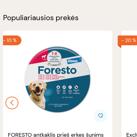
Populiariausios prekės
-
10 %
-
20 %
FORESTO antkaklis prieš erkes šunims
Excl