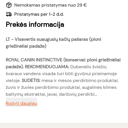
Nemokamas pristatymas nuo 29 €
Pristatymas per 1-2 d.d.
Prekės informacija
LT -
Visavertis suaugusių kačių pašaras (ploni
griežinėliai padaže)
ROYAL CANIN INSTINCTIVE (konservai: ploni griežinėliai
padaže). REKOMENDUOJAMA:
Dubenėlis šviežio,
švaraus vandens visada turi būti gyvūnui prieinamoje
vietoje.
SUDĖTIS:
mėsa ir mėsos perdirbimo produktai,
žuvis ir žuvies perdirbimo produktai, augalinės kilmės
baltymų ekstraktai, javai, daržovių perdirbi...
Rodyti daugiau