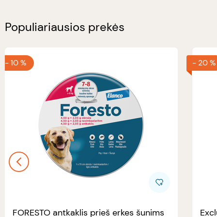
Populiariausios prekės
-
10 %
-
20 %
FORESTO antkaklis prieš erkes šunims
Excl