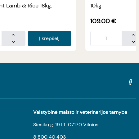
t Lamb & Rice 18kg.
10kg
109.00
€
Į krepšelį
Valstybinė maisto ir veterinarijos tarnyba
Siesikų g. 19 LT-07170 Vilnius
8 800 40 403