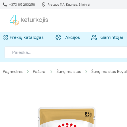
+370 65 283256
Rietavo 11A, Kaunas, Šilainiai
Prekių katalogas
Akcijos
Gamintojai
Pagrindinis
Pašarai
Šunų maistas
Šunų maistas Royal