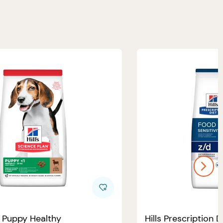
e Puppy Healthy
Hills Prescription D