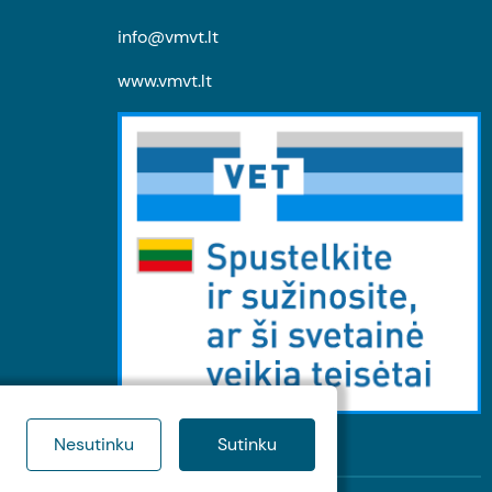
info@vmvt.lt
www.vmvt.lt
Nesutinku
Sutinku