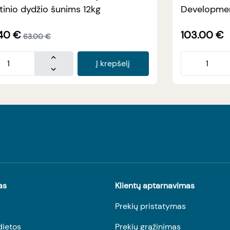
tinio dydžio šunims 12kg
Developmen
40
€
103.00
€
63.00
€
Į krepšelį
as
Klientų aptarnavimas
Prekių pristatymas
dietos
Prekių grąžinimas