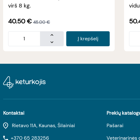
virš 8 kg.
vidu
40.50
€
50.
45.00
€
Į krepšelį
Kontaktai
Prekių katalog
Rietavo 11A, Kaunas, Šilainiai
Pašarai
+370 65 283256
Veterinarinės 