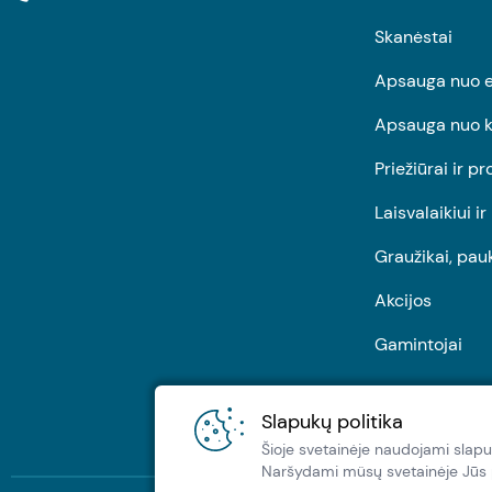
Skanėstai
Apsauga nuo e
Apsauga nuo k
Priežiūrai ir pr
Laisvalaikiui i
Graužikai, pau
Akcijos
Gamintojai
Slapukų politika
Šioje svetainėje naudojami slapu
Naršydami müsų svetainėje Jūs pa