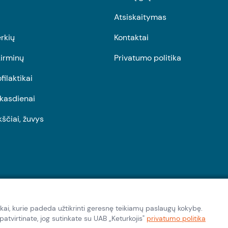
Atsiskaitymas
rkių
Kontaktai
irminų
Privatumo politika
ofilaktikai
r kasdienai
kščiai, žuvys
kai, kurie padeda užtikrinti geresnę teikiamų paslaugų kokybę.
tvirtinate, jog sutinkate su UAB „Keturkojis"
privatumo politika