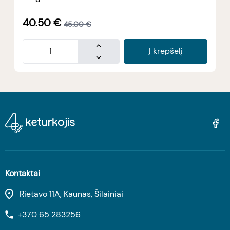
40.50
€
45.00
€
Į krepšelį
Kontaktai
Rietavo 11A, Kaunas, Šilainiai
+370 65 283256