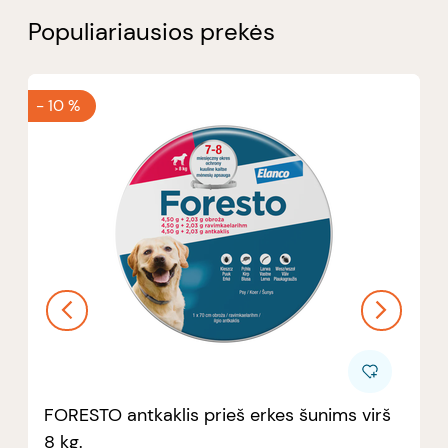
Populiariausios prekės
-
10 %
FORESTO antkaklis prieš erkes šunims virš
8 kg.