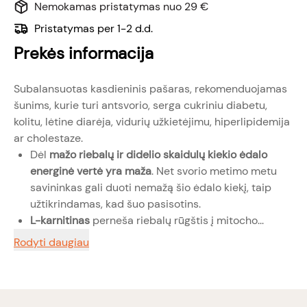
Nemokamas pristatymas nuo 29 €
Pristatymas per 1-2 d.d.
Prekės informacija
Subalansuotas kasdieninis pašaras, rekomenduojamas
šunims, kurie turi antsvorio, serga cukriniu diabetu,
kolitu, lėtine diarėja, vidurių užkietėjimu, hiperlipidemija
ar cholestaze.
Dėl
mažo riebalų ir didelio skaidulų kiekio ėdalo
energinė vertė yra maža
. Net svorio metimo metu
savininkas gali duoti nemažą šio ėdalo kiekį, taip
užtikrindamas, kad šuo pasisotins.
L-karnitinas
perneša riebalų rūgštis į mitocho...
Rodyti daugiau