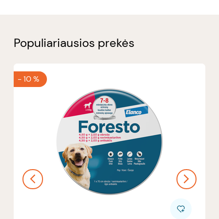
Populiariausios prekės
-
10 %