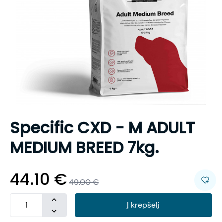
Specific CXD - M ADULT
MEDIUM BREED 7kg.
44.10
€
49.00
€
Į krepšelį