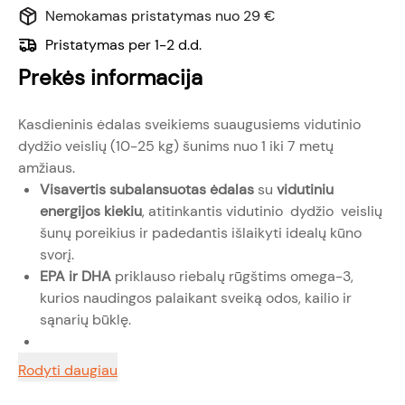
Nemokamas pristatymas nuo 29 €
Pristatymas per 1-2 d.d.
Prekės informacija
Kasdieninis ėdalas sveikiems suaugusiems vidutinio
dydžio veislių (10-25 kg) šunims nuo 1 iki 7 metų
amžiaus.
Visavertis subalansuotas ėdalas
su
vidutiniu
energijos kiekiu
, atitinkantis vidutinio dydžio veislių
šunų poreikius ir padedantis išlaikyti idealų kūno
svorį.
EPA ir DHA
priklauso riebalų rūgštims omega-3,
kurios naudingos palaikant sveiką odos, kailio ir
sąnarių būklę.
Rodyti daugiau