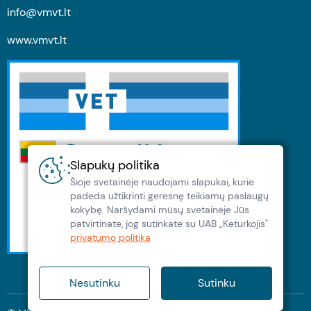
info@vmvt.lt
www.vmvt.lt
Slapukų politika
Šioje svetainėje naudojami slapukai, kurie
padeda užtikrinti geresnę teikiamų paslaugų
kokybę. Naršydami müsų svetainėje Jūs
patvirtinate, jog sutinkate su UAB „Keturkojis"
privatumo politika
Nesutinku
Sutinku