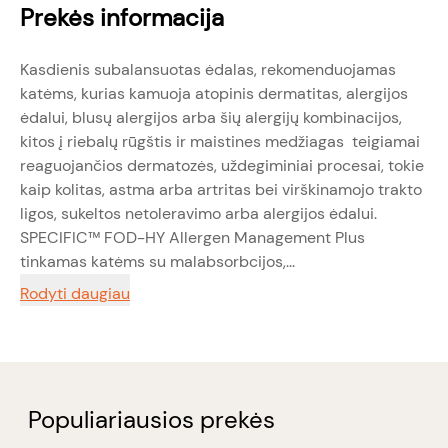
Prekės informacija
Kasdienis subalansuotas ėdalas, rekomenduojamas
katėms, kurias kamuoja atopinis dermatitas, alergijos
ėdalui, blusų alergijos arba šių alergijų kombinacijos,
kitos į riebalų rūgštis ir maistines medžiagas teigiamai
reaguojančios dermatozės, uždegiminiai procesai, tokie
kaip kolitas, astma arba artritas bei virškinamojo trakto
ligos, sukeltos netoleravimo arba alergijos ėdalui.
SPECIFIC™ FOD-HY Allergen Management Plus
tinkamas katėms su malabsorbcijos,...
Rodyti daugiau
Populiariausios prekės