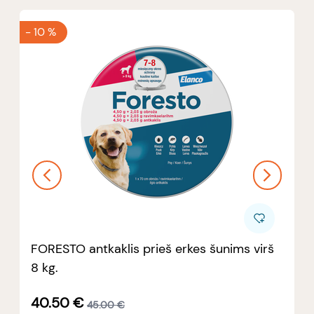
-
10 %
FORESTO antkaklis prieš erkes šunims virš
8 kg.
40.50
€
45.00
€