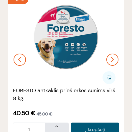
FORESTO antkaklis prieš erkes šunims virš
8 kg.
40.50
€
45.00
€
Į krepšelį