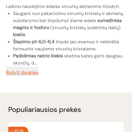
Laikino naudojimo ėdalas struvitų akmenims tirpdyti.
Saugant nuo pakartotino struvitų kristalų ir akmenų
susidarymo bei tirpdymui šiame ėdale
sumažintas
magnio ir fosforo
(struvitų kristalų sudėtinių dalių)
kiekis
.
Šlapimo ph 6,0-6,4
tirpdo jau esamus ir neleidžia
formuotis naujiems struvitų kristalams.
Padidintas natrio kiekis
skatina kates gerti daugiau
skysčių, d...
Rodyti daugiau
Populiariausios prekės
-
10 %