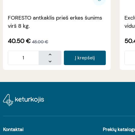
FORESTO antkaklis prieš erkes šunims
Excl
virš 8 kg.
vidu
40.50
€
50.
45.00
€
Į krepšelį
Kontaktai
Prekių katalog