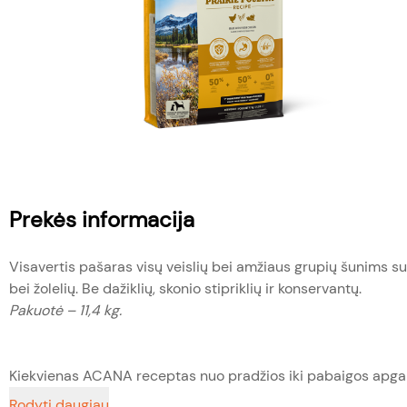
Prekės informacija
Visavertis pašaras visų veislių bei amžiaus grupių šunims su 
bei žolelių. Be dažiklių, skonio stipriklių ir konservantų.
Pakuotė – 11,4 kg.
Kiekvienas ACANA receptas nuo pradžios iki pabaigos apgalv
Rodyti daugiau