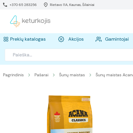
+370 65 283256
Rietavo 11A, Kaunas, Šilainiai
Prekių katalogas
Akcijos
Gamintojai
Pagrindinis
Pašarai
Šunų maistas
Šunų maistas Acan