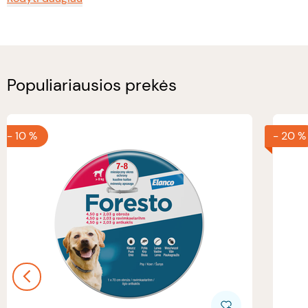
Populiariausios prekės
-
10 %
-
20 %