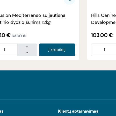
usion Mediterraneo su jautiena
Hills Canin
tinio dydžio šunims 12kg
Developmen
40
€
103.00
€
63.00
€
Į krepšelį
as
Klientų aptarnavimas