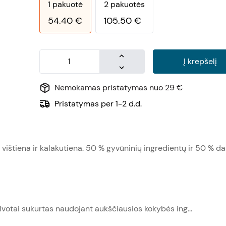
1
pakuotė
2
pakuotės
54.40
€
105.50
€
Į krepšelį
Nemokamas pristatymas nuo 29 €
Pristatymas per 1-2 d.d.
vištiena ir kalakutiena. 50 % gyvūninių ingredientų ir 50 % dar
otai sukurtas naudojant aukščiausios kokybės ing...