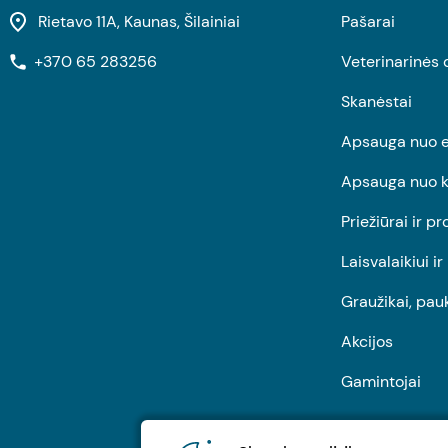
Rietavo 11A, Kaunas, Šilainiai
Pašarai
+370 65 283256
Veterinarinės 
Skanėstai
Apsauga nuo e
Apsauga nuo k
Priežiūrai ir pr
Laisvalaikiui i
Graužikai, pau
Akcijos
Gamintojai