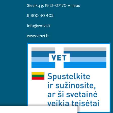
Siesikų g. 19 LT-07170 Vilnius
8 800 40 403
info@vmvt.lt
www.vmvt.lt