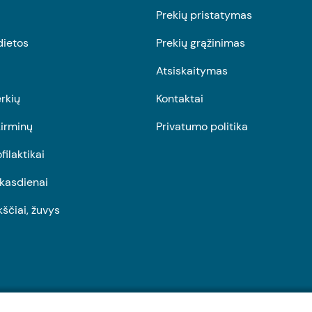
Prekių pristatymas
dietos
Prekių grąžinimas
Atsiskaitymas
rkių
Kontaktai
irminų
Privatumo politika
ofilaktikai
r kasdienai
kščiai, žuvys