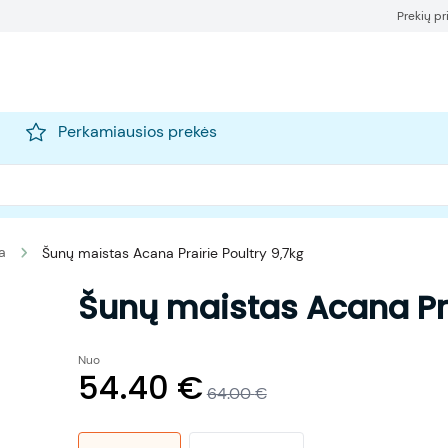
Prekių p
Perkamiausios prekės
a
Šunų maistas Acana Prairie Poultry 9,7kg
Šunų maistas Acana Pra
Nuo
54.40
€
64.00
€