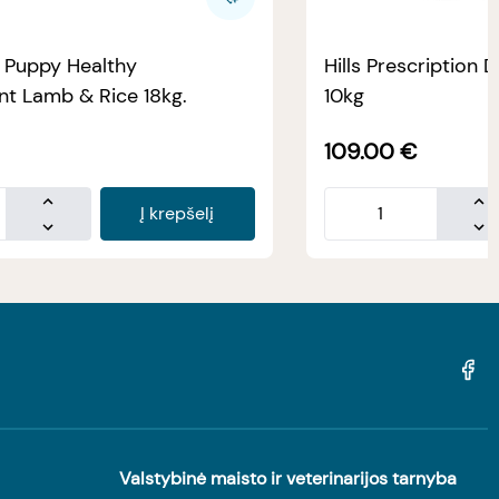
e Puppy Healthy
Hills Prescription D
t Lamb & Rice 18kg.
10kg
109.00
€
Į krepšelį
Valstybinė maisto ir veterinarijos tarnyba