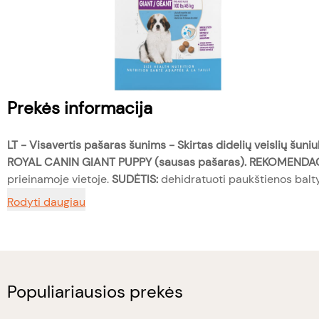
Prekės informacija
LT -
Visavertis pašaras šunims - Skirtas didelių veislių šun
ROYAL CANIN GIANT PUPPY (sausas
pašaras).
REKOMENDAC
prieinamoje vietoje.
SUDĖTIS:
dehidratuoti paukštienos baltyma
Rodyti daugiau
Populiariausios prekės