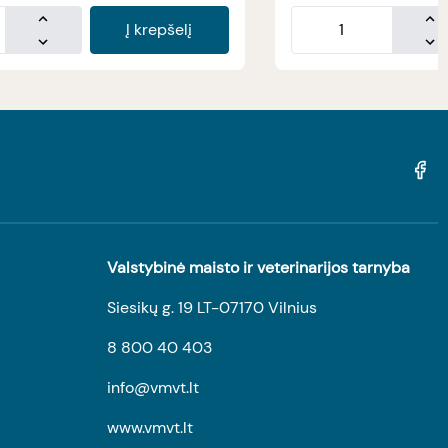
Į krepšelį
Valstybinė maisto ir veterinarijos tarnyba
Siesikų g. 19 LT-07170 Vilnius
8 800 40 403
info@vmvt.lt
www.vmvt.lt