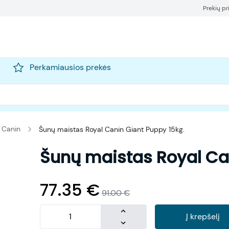
Prekių p
Perkamiausios prekės
 Canin
Šunų maistas Royal Canin Giant Puppy 15kg.
Šunų maistas Royal Ca
77.35
€
91.00
€
Į krepšelį