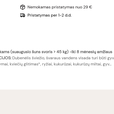
Nemokamas pristatymas nuo 29 €
Pristatymas per 1-2 d.d.
iukams (suaugusio šuns svoris > 45 kg) -Iki 8 mėnesių amžiaus
IJOS:
Dubenėlis šviežio, švaraus vandens visada turi būti gy
i, kviečių glitimas*, ryžiai, kukurūzai, kukurūzų miltai, gyv...