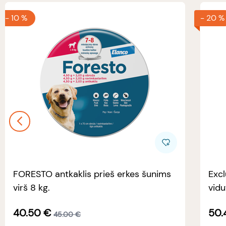
-
10 %
-
20 %
FORESTO antkaklis prieš erkes šunims
Excl
virš 8 kg.
vidu
40.50
€
50.
45.00
€