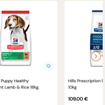
e Puppy Healthy
Hills Prescription D
t Lamb & Rice 18kg.
10kg
109.00
€