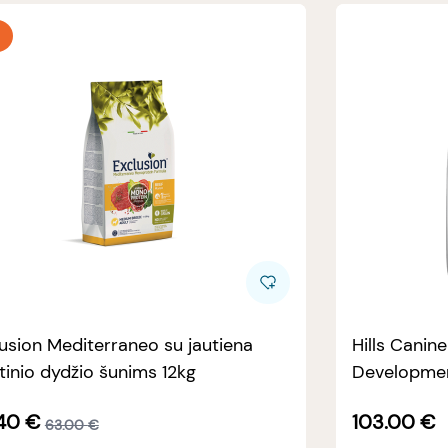
usion Mediterraneo su jautiena
Hills Canin
tinio dydžio šunims 12kg
Developmen
40
€
103.00
€
63.00
€