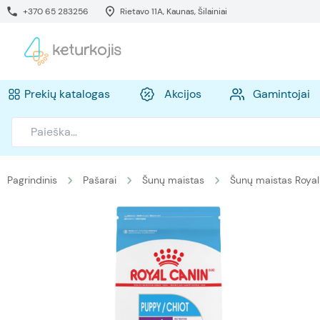
+370 65 283256
Rietavo 11A, Kaunas, Šilainiai
Prekių katalogas
Akcijos
Gamintojai
Pagrindinis
Pašarai
Šunų maistas
Šunų maistas Royal