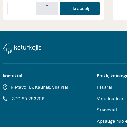
Į krepšelį
Kontaktai
Prekių katalog
Rietavo 11A, Kaunas, Šilainiai
Pašarai
+370 65 283256
Veterinarinės 
Skanėstai
Apsauga nuo e