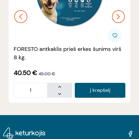
FORESTO antkaklis prieš erkes šunims virš
8 kg.
40.50
€
45.00
€
Į krepšelį