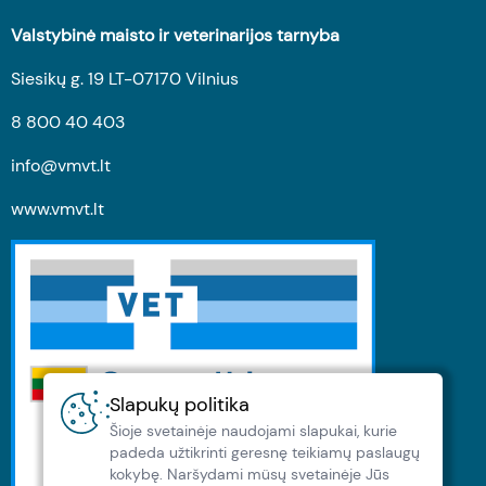
Valstybinė maisto ir veterinarijos tarnyba
Siesikų g. 19 LT-07170 Vilnius
8 800 40 403
info@vmvt.lt
www.vmvt.lt
Slapukų politika
Šioje svetainėje naudojami slapukai, kurie
padeda užtikrinti geresnę teikiamų paslaugų
kokybę. Naršydami müsų svetainėje Jūs