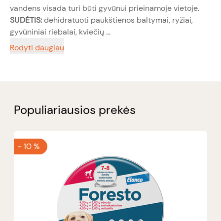
vandens visada turi būti gyvūnui prieinamoje vietoje.
SUDĖTIS:
dehidratuoti paukštienos baltymai, ryžiai,
gyvūniniai riebalai, kviečių ...
Rodyti daugiau
Populiariausios prekės
-
10 %