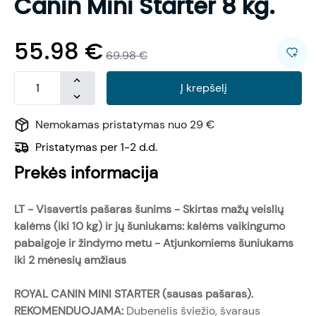
Canin Mini Starter 8 kg.
55.98
€
69.98
€
Į krepšelį
Nemokamas pristatymas nuo 29 €
Pristatymas per 1-2 d.d.
Prekės informacija
LT -
Visavertis pašaras šunims - Skirtas mažų veislių
kalėms (iki 10 kg) ir jų šuniukams: kalėms vaikingumo
pabaigoje ir žindymo metu - Atjunkomiems šuniukams
iki 2 mėnesių amžiaus
ROYAL CANIN MINI STARTER (sausas pašaras).
REKOMENDUOJAMA:
Dubenėlis šviežio, švaraus