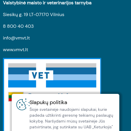
Valstybinė maisto ir veterinarijos tarnyba
Siesikų g. 19 LT-07170 Vilnius
8 800 40 403
info@vmvt.lt
www.vmvt.lt
Slapukų politika
Šioje svetainėje naudojami slapukai, kurie
padeda užtikrinti geresnę teikiamų paslaugų
kokybę. Naršydami müsų svetainėje Jūs
patvirtinate, jog sutinkate su UAB „Keturkojis"