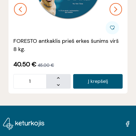
FORESTO antkaklis prieš erkes šunims virš
8 kg.
40.50
€
45.00
€
Į krepšelį