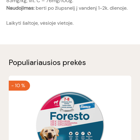
83mg/kg, vit. C – 76mg/100g.
Naudojimas:
berti po žiupsnelį į vandenį 1-2k. dienoje.
Laikyti šaltoje, vėsioje vietoje.
Populiariausios prekės
-
10 %