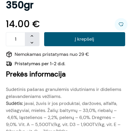
350gr
14.00
€
Į krepšelį
Nemokamas pristatymas nuo 29 €
Pristatymas per 1-2 d.d.
Prekės informacija
Sudėtinis pašaras granulėmis vidutiniams ir dideliems
gėlavandeniams vėžliams.
Sudėtis:
javai, žuvis ir jos produktai, daržovės, alfalfa,
vėžiagyviai, mielės. Žalių: baltymų – 33,0%, riebalų –
4,6%, ląstelienos – 2,2%, pelenų – 6,0%. Drėgmės –
9,0%. Vit. A – 5,500TV/kg, vit. D3 – 1,900TV/kg, vit. E –