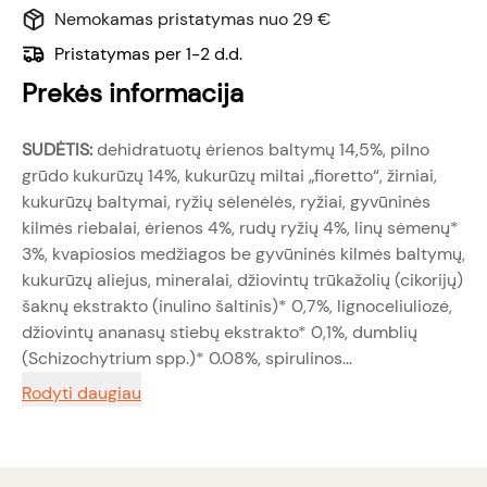
Nemokamas pristatymas nuo 29 €
Pristatymas per 1-2 d.d.
Prekės informacija
SUDĖTIS:
dehidratuotų ėrienos baltymų 14,5%, pilno
grūdo kukurūzų 14%, kukurūzų miltai „fioretto“, žirniai,
kukurūzų baltymai, ryžių sėlenėlės, ryžiai, gyvūninės
kilmės riebalai, ėrienos 4%, rudų ryžių 4%, linų sėmenų*
3%, kvapiosios medžiagos be gyvūninės kilmės baltymų,
kukurūzų aliejus, mineralai, džiovintų trūkažolių (cikorijų)
šaknų ekstrakto (inulino šaltinis)* 0,7%, lignoceliuliozė,
džiovintų ananasų stiebų ekstrakto* 0,1%, dumblių
(Schizochytrium spp.)* 0.08%, spirulinos...
Rodyti daugiau