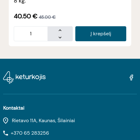
8 kg.
40.50
€
45.00
€
Į krepšelį
Kontaktai
Rietavo 11A, Kaunas, Šilainiai
+370 65 283256