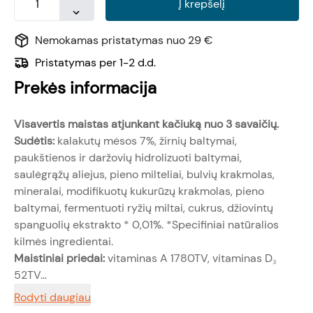
Į krepšelį
Nemokamas pristatymas nuo 29 €
Pristatymas per 1-2 d.d.
Prekės informacija
Visavertis maistas atjunkant kačiuką nuo 3 savaičių.
Sudėtis:
kalakutų mėsos 7%, žirnių baltymai,
paukštienos ir daržovių hidrolizuoti baltymai,
saulėgrąžų aliejus, pieno milteliai, bulvių krakmolas,
mineralai, modifikuotų kukurūzų krakmolas, pieno
baltymai, fermentuoti ryžių miltai, cukrus, džiovintų
spanguolių ekstrakto * 0,01%. *Specifiniai natūralios
kilmės ingredientai.
Maistiniai priedai:
vitaminas A 1780TV, vitaminas D₃
52TV...
Rodyti daugiau