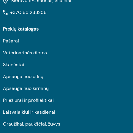
Rietavo 11A, Kaunas, Šilainiai
+370 65 283256
Prekių katalogas
Pašarai
Veterinarinės dietos
Skanėstai
Apsauga nuo erkių
Apsauga nuo kirminų
Priežiūrai ir profilaktikai
Laisvalaikiui ir kasdienai
Graužikai, paukščiai, žuvys