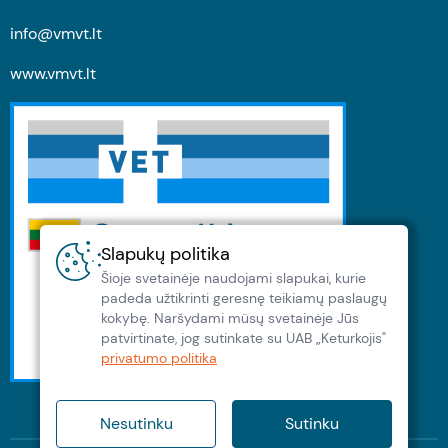
info@vmvt.lt
www.vmvt.lt
Slapukų politika
Šioje svetainėje naudojami slapukai, kurie
padeda užtikrinti geresnę teikiamų paslaugų
kokybę. Naršydami müsų svetainėje Jūs
patvirtinate, jog sutinkate su UAB „Keturkojis"
privatumo politika
Nesutinku
Sutinku