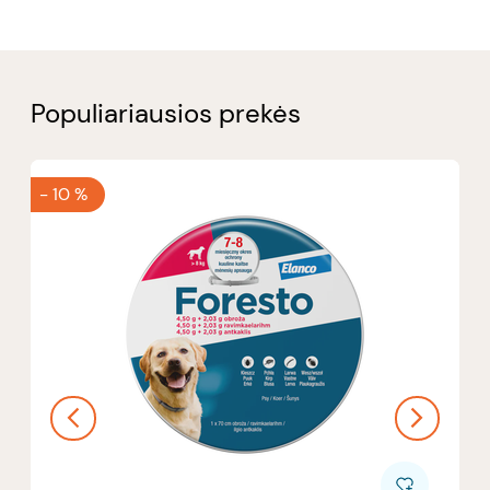
Populiariausios prekės
-
10 %