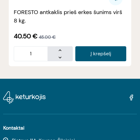
FORESTO antkaklis prieš erkes šunims virš
8 kg.
40.50
€
45.00
€
Į krepšelį
Kontaktai