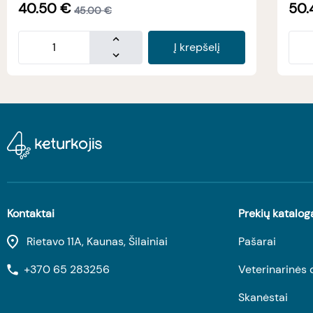
40.50
€
50.
45.00
€
Į krepšelį
Kontaktai
Prekių katalog
Rietavo 11A, Kaunas, Šilainiai
Pašarai
+370 65 283256
Veterinarinės 
Skanėstai