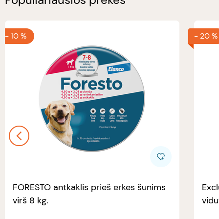
-
10 %
-
20 %
FORESTO antkaklis prieš erkes šunims
Excl
virš 8 kg.
vidu