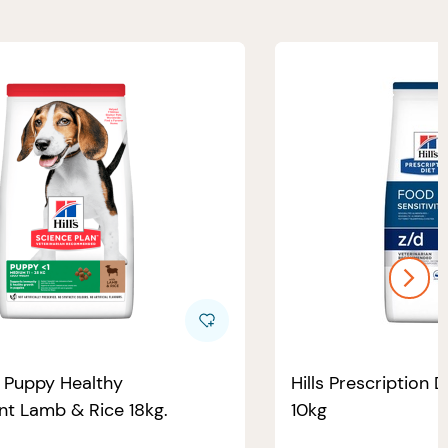
e Puppy Healthy
Hills Prescription D
t Lamb & Rice 18kg.
10kg