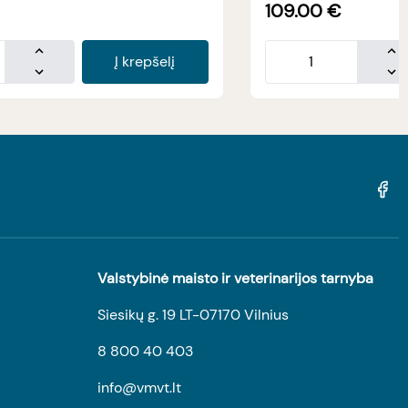
109.00
€
Į krepšelį
Valstybinė maisto ir veterinarijos tarnyba
Siesikų g. 19 LT-07170 Vilnius
8 800 40 403
info@vmvt.lt