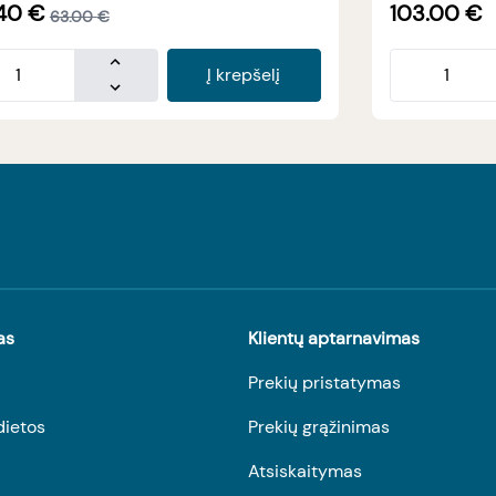
40
€
103.00
€
63.00
€
Į krepšelį
as
Klientų aptarnavimas
Prekių pristatymas
dietos
Prekių grąžinimas
Atsiskaitymas