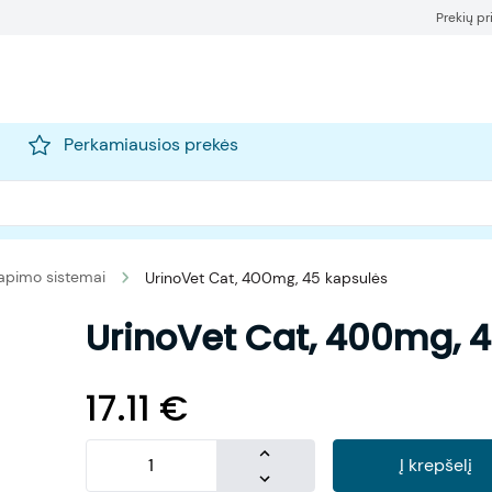
Prekių p
Perkamiausios prekės
apimo sistemai
UrinoVet Cat, 400mg, 45 kapsulės
UrinoVet Cat, 400mg, 
17.11
€
Į krepšelį