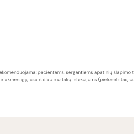
i. Rekomenduojama: pacientams, sergantiems apatinių šlapimo t
 ir akmenligę; esant šlapimo takų infekcijoms (pielonefritas, ci