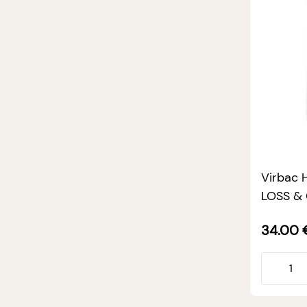
Virbac
LOSS &
34.00