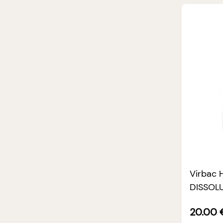
Virbac 
DISSOLU
1,5kg
20.00