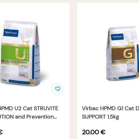
HPMD U2 Cat STRUVITE
Virbac HPMD G1 Cat 
TION and Prevention
SUPPORT 1,5kg
€
20.00
€