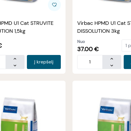
HPMD U1 Cat STRUVITE
Virbac HPMD U1 Cat 
TION 1,5kg
DISSOLUTION 3kg
Nuo
€
37.00
€
Į krepšelį