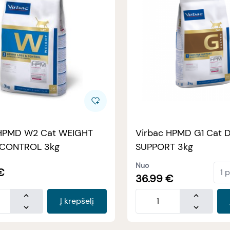
 HPMD W2 Cat WEIGHT
Virbac HPMD G1 Cat 
 CONTROL 3kg
SUPPORT 3kg
Nuo
€
36.99
€
Į krepšelį