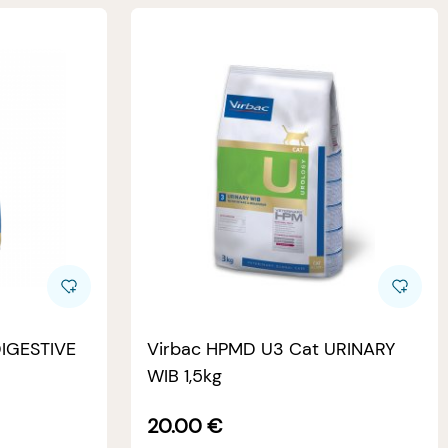
DIGESTIVE
Virbac HPMD U3 Cat URINARY
WIB 1,5kg
20.00
€