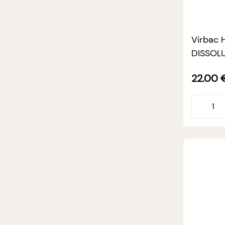
Virbac 
DISSOLU
22.00