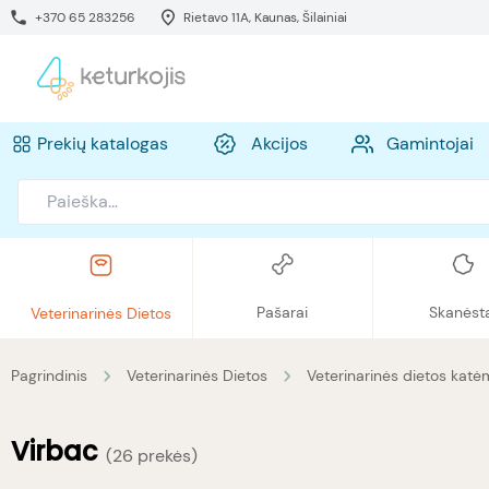
+370 65 283256
Rietavo 11A, Kaunas, Šilainiai
Prekių katalogas
Akcijos
Gamintojai
Pašarai
Skanėst
Veterinarinės Dietos
Pagrindinis
Veterinarinės Dietos
Veterinarinės dietos katė
Virbac
(
26 prekės
)