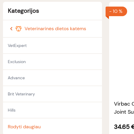
Kategorijos
-
10 %
Veterinarinės dietos katėms
VetExpert
Exclusion
Advance
Brit Veterinary
Virbac 
Hills
Joint S
34.65
Rodyti daugiau