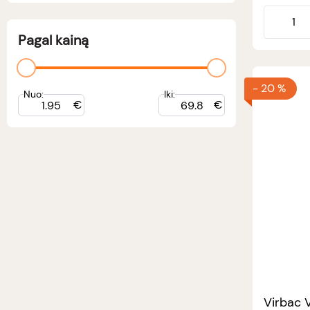
Pagal kainą
-
20 %
Nuo:
Iki:
€
€
Virbac V