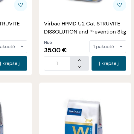
STRUVITE
Virbac HPMD U2 Cat STRUVITE
DISSOLUTION and Prevention 3kg
Nuo
35.00
€
Į krepšelį
Į krepšelį