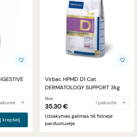
DIGESTIVE
Virbac HPMD D1 Cat
DERMATOLOGY SUPPORT 3kg
Nuo
35.30
€
Užsakymas galimas tik fizinėje
Į krepšelį
parduotuvėje