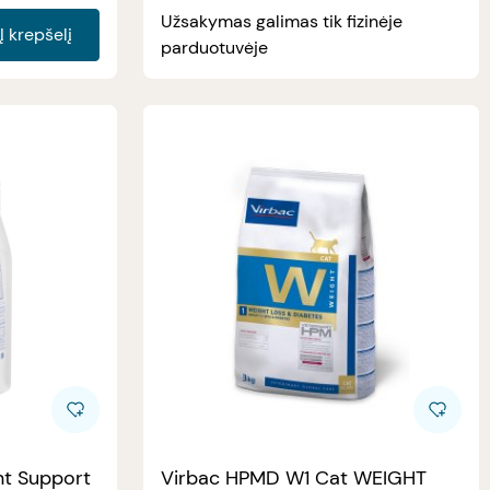
Užsakymas galimas tik fizinėje
Į krepšelį
parduotuvėje
nt Support
Virbac HPMD W1 Cat WEIGHT