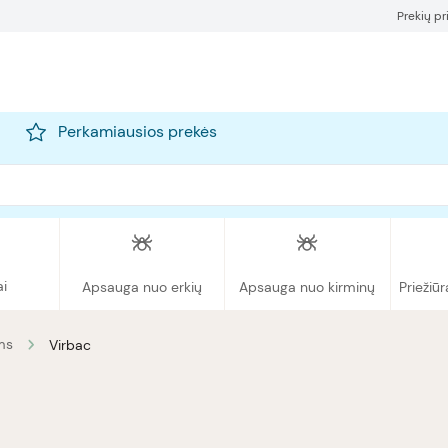
Prekių p
Perkamiausios prekės
ai
Apsauga nuo erkių
Apsauga nuo kirminų
Priežiūr
ms
Virbac