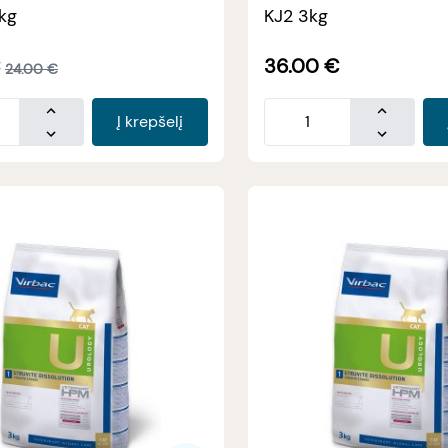
5kg
KJ2 3kg
€
36.00
€
24.00
€
Į krepšelį