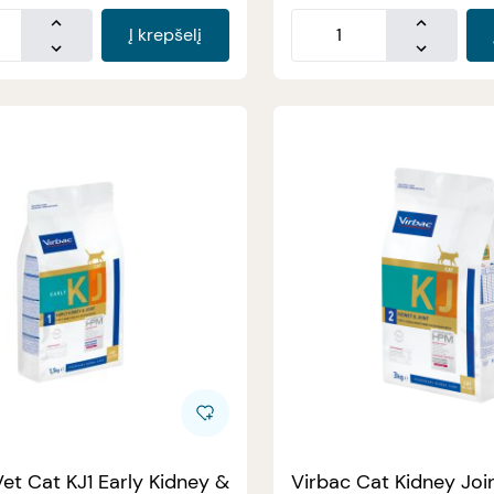
Į krepšelį
et Cat KJ1 Early Kidney &
Virbac Cat Kidney Joi