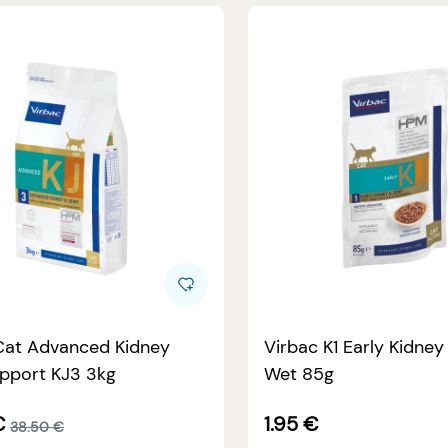
Cat Advanced Kidney
Virbac K1 Early Kidney
upport KJ3 3kg
Wet 85g
€
1.95
€
38.50
€