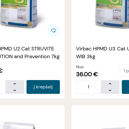
HPMD U2 Cat STRUVITE
Virbac HPMD U3 Cat 
TION and Prevention 7kg
WIB 3kg
Nuo
€
36.00
€
Į krepšelį