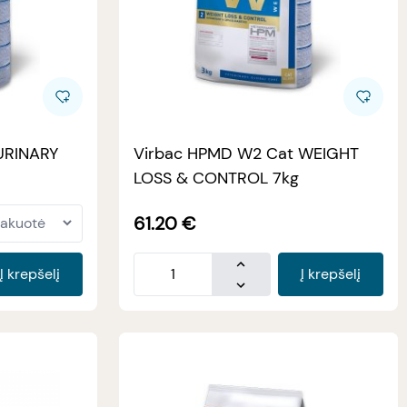
URINARY
Virbac HPMD W2 Cat WEIGHT
LOSS & CONTROL 7kg
61.20
€
Į krepšelį
Į krepšelį