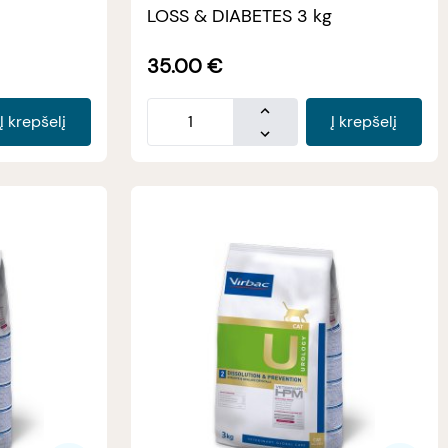
LOSS & DIABETES 3 kg
35.00
€
Į krepšelį
Į krepšelį