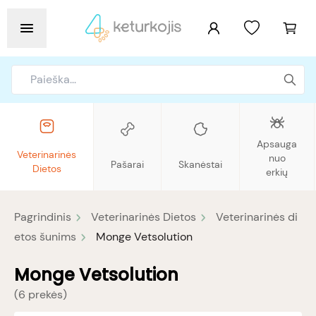
Apsauga
Veterinarinės
nuo
Pašarai
Skanėstai
Dietos
erkių
Pagrindinis
Veterinarinės Dietos
Veterinarinės di
etos šunims
Monge Vetsolution
Monge Vetsolution
(
6 prekės
)