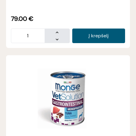
79.00
€
Į krepšelį