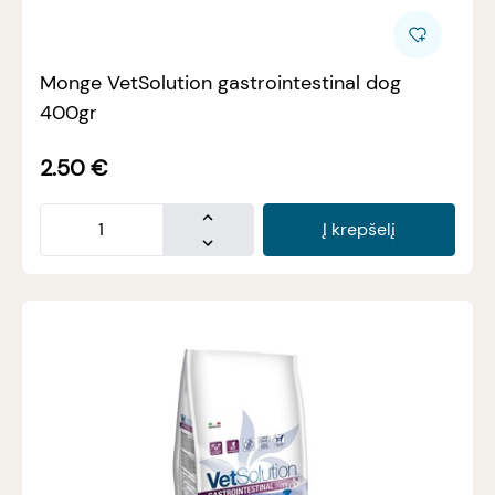
Monge VetSolution gastrointestinal dog
400gr
2.50
€
Į krepšelį