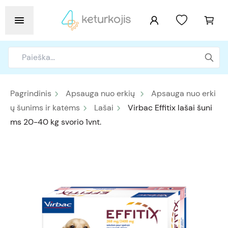
Pagrindinis
Apsauga nuo erkių
Apsauga nuo erki
ų šunims ir katėms
Lašai
Virbac Effitix lašai šuni
ms 20-40 kg svorio 1vnt.