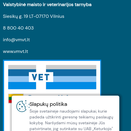
Valstybinė maisto ir veterinarijos tarnyba
Siesikų g. 19 LT-07170 Vilnius
8 800 40 403
info@vmvt.lt
www.vmvt.lt
Slapukų politika
Šioje svetainėje naudojami slapukai, kurie
padeda užtikrinti geresnę teikiamų paslaugų
kokybę. Naršydami müsų svetainėje Jūs
patvirtinate, jog sutinkate su UAB „Keturkojis"