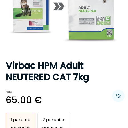
Virbac HPM Adult
NEUTERED CAT 7kg
Nuo
65.00
€
1
pakuotė
2
pakuotės