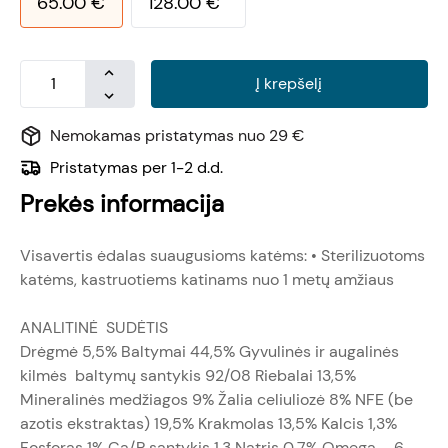
65.00
€
128.00
€
Į krepšelį
Nemokamas pristatymas nuo 29 €
Pristatymas per 1-2 d.d.
Prekės informacija
Visavertis ėdalas suaugusioms katėms: • Sterilizuotoms
katėms, kastruotiems katinams nuo 1 metų amžiaus
ANALITINĖ SUDĖTIS
Drėgmė 5,5% Baltymai 44,5% Gyvulinės ir augalinės
kilmės baltymų santykis 92/08 Riebalai 13,5%
Mineralinės medžiagos 9% Žalia celiuliozė 8% NFE (be
azotis ekstraktas) 19,5% Krakmolas 13,5% Kalcis 1,3%
Fosforas 1% Ca/P santykis 1,3 Natris 0,7% Omega – 6