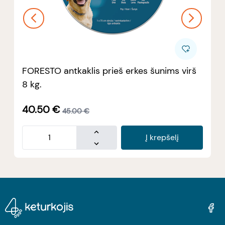
FORESTO antkaklis prieš erkes šunims virš
8 kg.
40.50
€
45.00
€
Į krepšelį