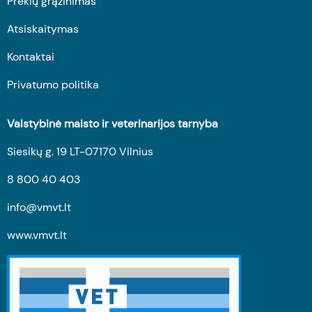
Prekių grąžinimas
Atsiskaitymas
Kontaktai
Privatumo politika
Valstybinė maisto ir veterinarijos tarnyba
Siesikų g. 19 LT-07170 Vilnius
8 800 40 403
info@vmvt.lt
www.vmvt.lt