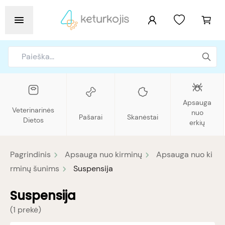
Apsauga
Veterinarinės
nuo
Pašarai
Skanėstai
Dietos
erkių
Pagrindinis
Apsauga nuo kirminų
Apsauga nuo ki
rminų šunims
Suspensija
Suspensija
(
1 prekė
)