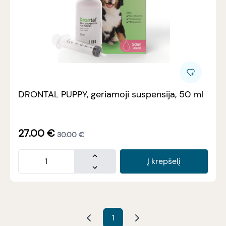
DRONTAL PUPPY, geriamoji suspensija, 50 ml
27.00
€
30.00
€
Į krepšelį
1