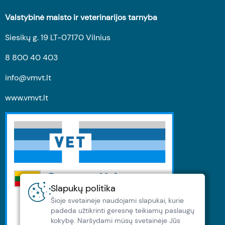
Valstybinė maisto ir veterinarijos tarnyba
Siesikų g. 19 LT-07170 Vilnius
8 800 40 403
info@vmvt.lt
www.vmvt.lt
Slapukų politika
Šioje svetainėje naudojami slapukai, kurie
padeda užtikrinti geresnę teikiamų paslaugų
kokybę. Naršydami müsų svetainėje Jūs