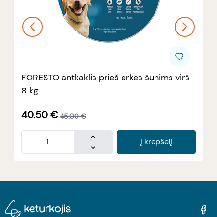
FORESTO antkaklis prieš erkes šunims virš
8 kg.
40.50
€
45.00
€
Į krepšelį