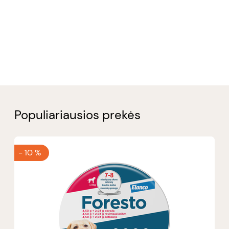
Populiariausios prekės
-
10 %