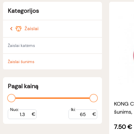
Kategorijos
Žaislai
Žaislai katėms
Žaislai šunims
Pagal kainą
KONG Cl
Nuo:
Iki:
šunims,
€
€
7.50
€