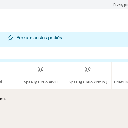
Prekių p
Perkamiausios prekės
ai
Apsauga nuo erkių
Apsauga nuo kirminų
Priežiūr
nims