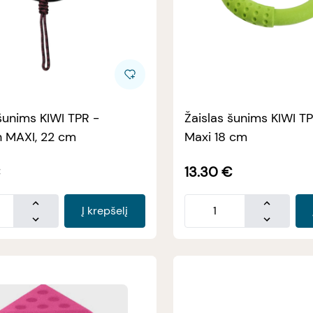
šunims KIWI TPR -
Žaislas šunims KIWI T
n MAXI, 22 cm
Maxi 18 cm
€
13.30
€
Į krepšelį