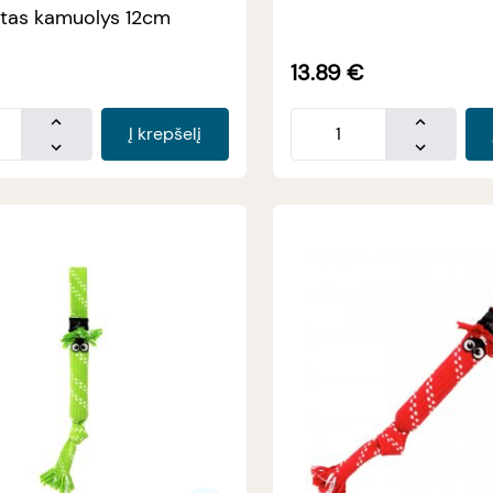
otas kamuolys 12cm
13.89
€
Į krepšelį