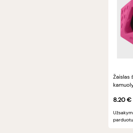
Žaislas 
kamuoly
mini
8.20
€
Užsakymas
parduotu