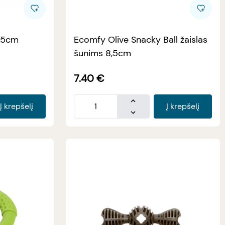
1.5cm
Ecomfy Olive Snacky Ball žaislas
šunims 8,5cm
7.40
€
Į krepšelį
Į krepšelį