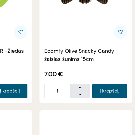
PR -Žiedas
Ecomfy Olive Snacky Candy
žaislas šunims 15cm
7.00
€
Į krepšelį
Į krepšelį