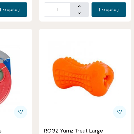
Į krepšelį
Į krepšelį
ė
ROGZ Yumz Treat Large