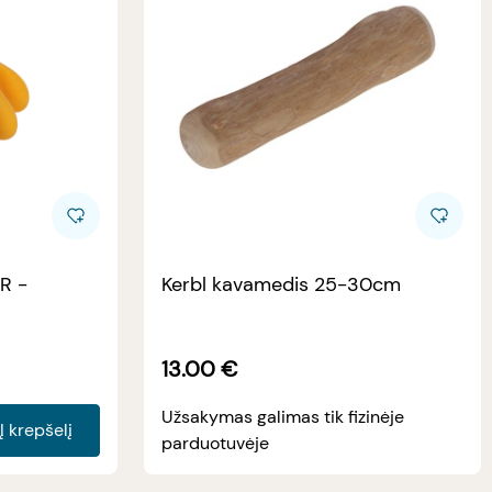
R -
Kerbl kavamedis 25-30cm
13.00
€
Užsakymas galimas tik fizinėje
Į krepšelį
parduotuvėje