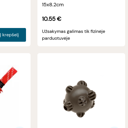
15x8.2cm
10.55
€
Užsakymas galimas tik fizinėje
Į krepšelį
parduotuvėje