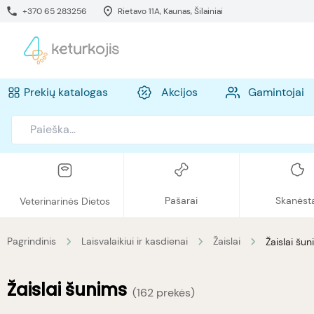
+370 65 283256
Rietavo 11A, Kaunas, Šilainiai
Prekių katalogas
Akcijos
Gamintojai
Pašarai
Skanėst
Veterinarinės Dietos
Pagrindinis
Laisvalaikiui ir kasdienai
Žaislai
Žaislai šu
Žaislai šunims
(
162 prekės
)