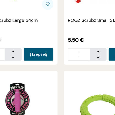
crubz Large 54cm
ROGZ Scrubz Small 3
€
5.50
€
Į krepšelį