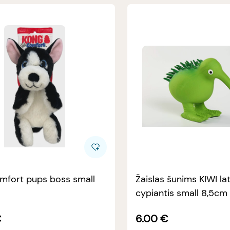
mfort pups boss small
Žaislas šunims KIWI lat
cypiantis small 8,5cm
€
6.00
€