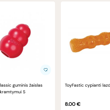
assic guminis žaislas
ToyFastic cypianti la
 kramtymui S
8.00
€