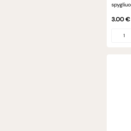
spygliu
3.00
€