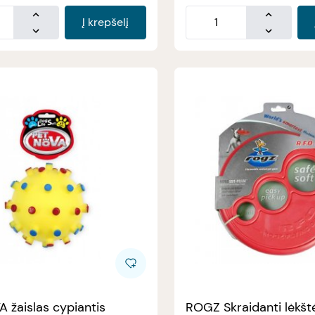
Į krepšelį
 žaislas cypiantis
ROGZ Skraidanti lėkšt