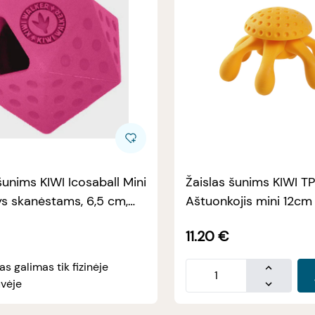
šunims KIWI Icosaball Mini
Žaislas šunims KIWI TP
s skanėstams, 6,5 cm,
Aštuonkojis mini 12cm
11.20
€
 galimas tik fizinėje
vėje