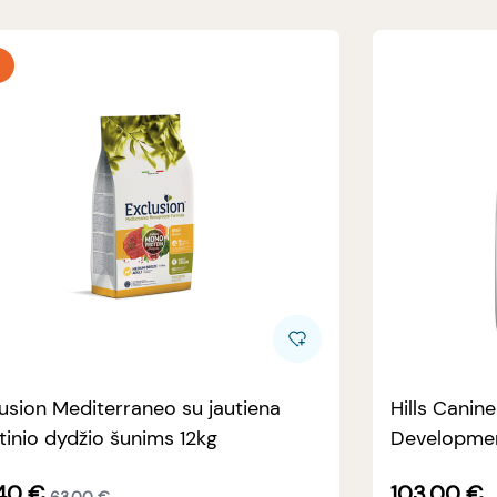
usion Mediterraneo su jautiena
Hills Canin
tinio dydžio šunims 12kg
Developmen
40
€
103.00
€
63.00
€