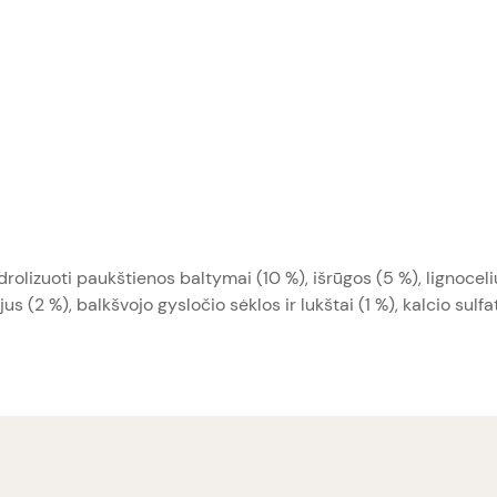
idrolizuoti paukštienos baltymai (10 %), išrūgos (5 %), lignoceli
us (2 %), balkšvojo gysločio sėklos ir lukštai (1 %), kalcio sulfat