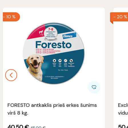
-
10 %
-
20 %
FORESTO antkaklis prieš erkes šunims
Excl
virš 8 kg.
vidu
40.50
€
50.
45.00
€