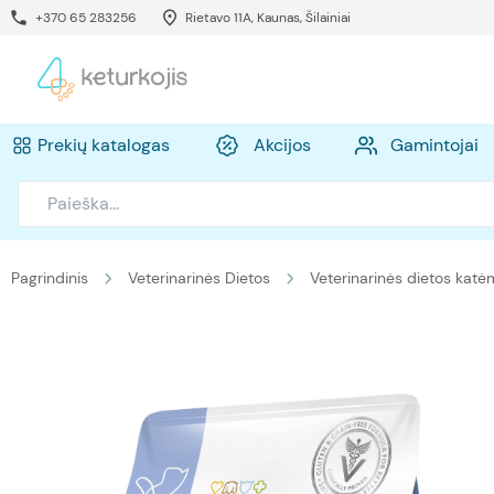
+370 65 283256
Rietavo 11A, Kaunas, Šilainiai
Prekių katalogas
Akcijos
Gamintojai
Pagrindinis
Veterinarinės Dietos
Veterinarinės dietos katė