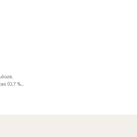
uliozė,
as (0,7 %...