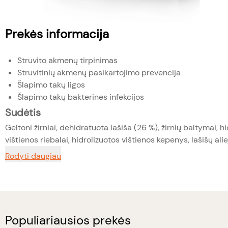
Prekės informacija
Struvito akmenų tirpinimas
Struvitinių akmenų pasikartojimo prevencija
Šlapimo takų ligos
Šlapimo takų bakterinės infekcijos
Sudėtis
Geltoni žirniai, dehidratuota lašiša (26 %), žirnių baltymai, h
vištienos riebalai, hidrolizuotos vištienos kepenys, lašišų aliej
Rodyti daugiau
Populiariausios prekės