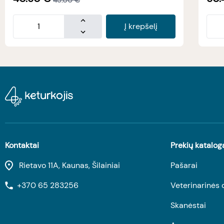
Į krepšelį
Kontaktai
Prekių katalog
Rietavo 11A, Kaunas, Šilainiai
Pašarai
+370 65 283256
Veterinarinės 
Skanėstai