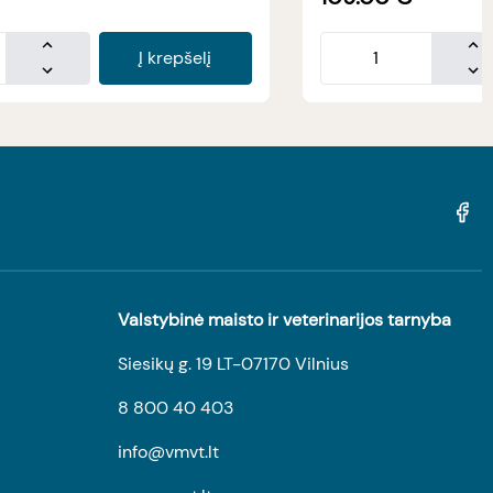
Į krepšelį
Valstybinė maisto ir veterinarijos tarnyba
Siesikų g. 19 LT-07170 Vilnius
8 800 40 403
info@vmvt.lt