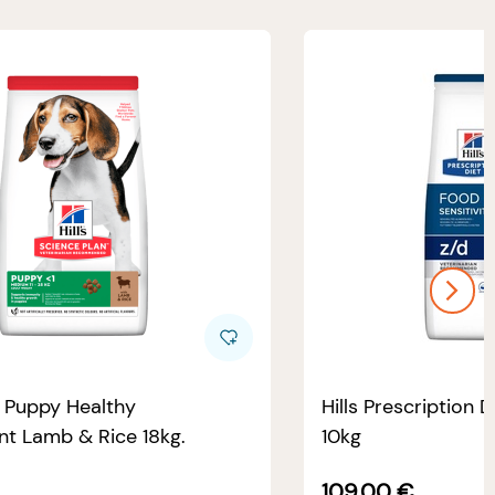
e Puppy Healthy
Hills Prescription D
t Lamb & Rice 18kg.
10kg
109.00
€