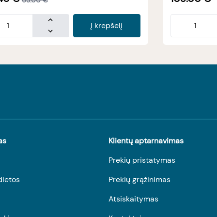
Į krepšelį
as
Klientų aptarnavimas
Prekių pristatymas
dietos
Prekių grąžinimas
Atsiskaitymas