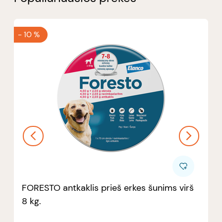
-
10 %
FORESTO antkaklis prieš erkes šunims virš
8 kg.