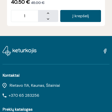
40.50
€
45.00
€
Į krepšelį
Kontaktai
Rietavo 11A, Kaunas, Šilainiai
+370 65 283256
Prekių katalogas