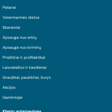
Pašarai
Veterinarinės dietos
Skanėstai
Apsauga nuo erkių
Apsauga nuo kirminų
Priežiūrai ir profilaktikai
Laisvalaikiui ir kasdienai
Graužikai, paukščiai, žuvys
Akcijos
Gamintojai
Klientų aptarnavimas