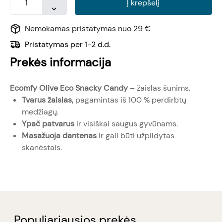
Į krepšelį
Nemokamas pristatymas nuo 29 €
Pristatymas per 1-2 d.d.
Prekės informacija
Ecomfy Olive Eco Snacky Candy
– žaislas šunims.
Tvarus žaislas,
pagamintas iš 100 % perdirbtų
medžiagų.
Ypač patvarus
ir visiškai saugus gyvūnams.
Masažuoja dantenas
ir gali būti užpildytas
skanėstais.
Populiariausios prekės